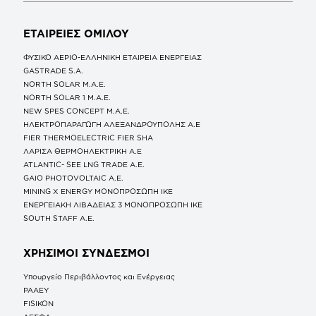
ΕΤΑΙΡΕΙΕΣ
ΟΜΙΛΟΥ
ΦΥΣΙΚΟ ΑΕΡΙΟ-ΕΛΛΗΝΙΚΗ ΕΤΑΙΡΕΙΑ ΕΝΕΡΓΕΙΑΣ
GASTRADE S.A.
NORTH SOLAR M.Α.Ε.
NORTH SOLAR 1 M.Α.Ε.
NEW SPES CONCEPT Μ.Α.Ε.
ΗΛΕΚΤΡΟΠΑΡΑΓΩΓΗ ΑΛΕΞΑΝΔΡΟΥΠΟΛΗΣ A.E
FIER THERMOELECTRIC FIER SHA
ΛΑΡΙΣΑ ΘΕΡΜΟΗΛΕΚΤΡΙΚΗ A.E
ATLANTIC- SEE LNG TRADE A.E.
GAIO PHOTOVOLTAIC Α.Ε.
MINING X ENERGY ΜΟΝΟΠΡΟΣΩΠΗ ΙΚΕ
ΕΝΕΡΓΕΙΑΚΗ ΛΙΒΑΔΕΙΑΣ 3 ΜΟΝΟΠΡΟΣΩΠΗ ΙΚΕ
SOUTH STAFF Α.Ε.
ΧΡΗΣΙΜΟΙ ΣΥΝΔΕΣΜΟΙ
Υπουργείο Περιβάλλοντος και Ενέργειας
ΡΑΑΕΥ
FISIKON