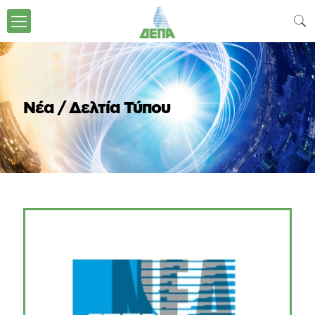
Νέα / Δελτία Τύπου