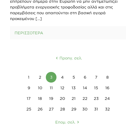
επιτρέπουν σήμερα στην Ευρώπη να μην αντιμετωπίζει
προβλήματα ενεργειακής τροφοδοσίας αλλά και στις
παρεμβάσεις που απαιτούνται στη βασική αγορά
προκειμένου
[…]
ΠΕΡΙΣΣΟΤΕΡΑ
Προηγ. σελ.
1
2
3
4
5
6
7
8
9
10
11
12
13
14
15
16
17
18
19
20
21
22
23
24
25
26
27
28
29
30
31
32
Επομ. σελ.