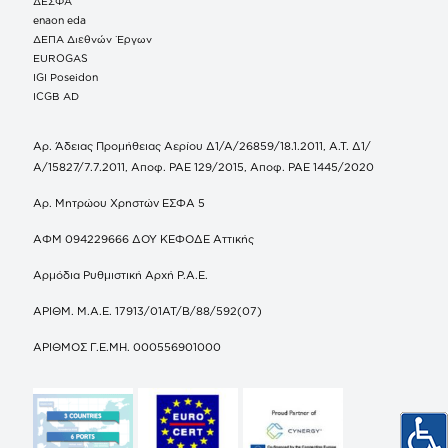
ΔΕΣΦΑ
enaon eda
ΔΕΠΑ Διεθνών Έργων
EUROGAS
IGI Poseidon
ICGB AD
Αρ. Άδειας Προμήθειας Αερίου Δ1/Α/26859/18.1.2011, Α.Τ. Δ1/
Α/15827/7.7.2011, Αποφ. ΡΑΕ 129/2015, Αποφ. ΡΑΕ 1445/2020
Αρ. Μητρώου Χρηστών ΕΣΦΑ 5
ΑΦΜ 094229666 ΔΟΥ ΚΕΦΟΔΕ Αττικής
Αρμόδια Ρυθμιστική Αρχή Ρ.Α.Ε.
ΑΡΙΘΜ. Μ.Α.Ε. 17913/01ΑΤ/Β/88/592(07)
ΑΡΙΘΜΟΣ Γ.Ε.ΜΗ. 000556901000