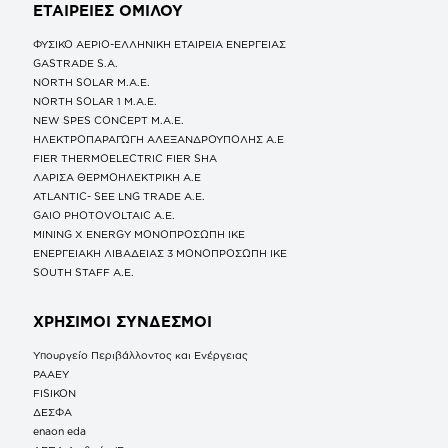
ΕΤΑΙΡΕΙΕΣ
ΟΜΙΛΟΥ
ΦΥΣΙΚΟ ΑΕΡΙΟ-ΕΛΛΗΝΙΚΗ ΕΤΑΙΡΕΙΑ ΕΝΕΡΓΕΙΑΣ
GASTRADE S.A.
NORTH SOLAR M.Α.Ε.
NORTH SOLAR 1 M.Α.Ε.
NEW SPES CONCEPT Μ.Α.Ε.
ΗΛΕΚΤΡΟΠΑΡΑΓΩΓΗ ΑΛΕΞΑΝΔΡΟΥΠΟΛΗΣ A.E
FIER THERMOELECTRIC FIER SHA
ΛΑΡΙΣΑ ΘΕΡΜΟΗΛΕΚΤΡΙΚΗ A.E
ATLANTIC- SEE LNG TRADE A.E.
GAIO PHOTOVOLTAIC Α.Ε.
MINING X ENERGY ΜΟΝΟΠΡΟΣΩΠΗ ΙΚΕ
ΕΝΕΡΓΕΙΑΚΗ ΛΙΒΑΔΕΙΑΣ 3 ΜΟΝΟΠΡΟΣΩΠΗ ΙΚΕ
SOUTH STAFF Α.Ε.
ΧΡΗΣΙΜΟΙ ΣΥΝΔΕΣΜΟΙ
Υπουργείο Περιβάλλοντος και Ενέργειας
ΡΑΑΕΥ
FISIKON
ΔΕΣΦΑ
enaon eda