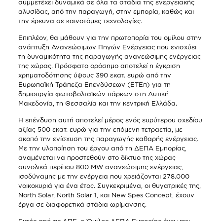
συμμετέχει δυναμικά σε όλα τα στάδια της ενεργειακής
αλυσίδας, από την παραγωγή, στην εμπορία, καθώς και
την έρευνα σε καινοτόμες τεχνολογίες.
Επιπλέον, θα μάθουν για την πρωτοπορία του ομίλου στην
ανάπτυξη Ανανεώσιμων Πηγών Ενέργειας που ενισχύει
τη δυναμικότητα της παραγωγής ανανεώσιμης ενέργειας
της χώρας. Πρόσφατο ορόσημο αποτελεί η έγκριση
χρηματοδότησης ύψους 390 εκατ. ευρώ από την
Ευρωπαϊκή Τράπεζα Επενδύσεων (ΕΤΕπ) για τη
δημιουργία φωτοβολταϊκών πάρκων στη Δυτική
Μακεδονία, τη Θεσσαλία και την κεντρική Ελλάδα.
Η επένδυση αυτή αποτελεί μέρος ενός ευρύτερου σχεδίου
αξίας 500 εκατ. ευρώ για την επόμενη τετραετία, με
σκοπό την ενίσχυση της παραγωγής καθαρής ενέργειας.
Με την υλοποίηση του έργου από τη ΔΕΠΑ Εμπορίας,
αναμένεται να προστεθούν στο δίκτυο της χώρας
συνολικά περίπου 800 MW ανανεώσιμης ενέργειας,
ισοδύναμης με την ενέργεια που χρειάζονται 278.000
νοικοκυριά για ένα έτος. Συγκεκριμένα, οι θυγατρικές της,
North Solar, North Solar 1, και New Spes Concept, έχουν
έργα σε διαφορετικά στάδια ωρίμανσης.
Εκτός από τις ΑΠΕ, ο Όμιλος ΔΕΠΑ Εμπορίας έχει μπει