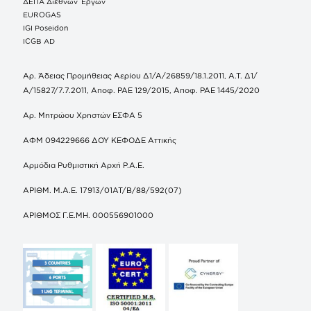
ΔΕΠΑ Διεθνών Έργων
EUROGAS
IGI Poseidon
ICGB AD
Αρ. Άδειας Προμήθειας Αερίου Δ1/Α/26859/18.1.2011, Α.Τ. Δ1/
Α/15827/7.7.2011, Αποφ. ΡΑΕ 129/2015, Αποφ. ΡΑΕ 1445/2020
Αρ. Μητρώου Χρηστών ΕΣΦΑ 5
ΑΦΜ 094229666 ΔΟΥ ΚΕΦΟΔΕ Αττικής
Αρμόδια Ρυθμιστική Αρχή Ρ.Α.Ε.
ΑΡΙΘΜ. Μ.Α.Ε. 17913/01ΑΤ/Β/88/592(07)
ΑΡΙΘΜΟΣ Γ.Ε.ΜΗ. 000556901000