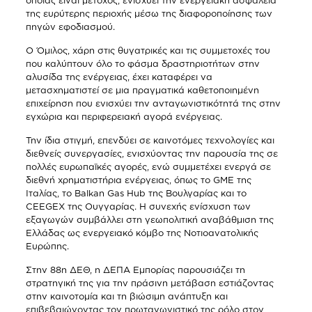
της ευρύτερης περιοχής μέσω της διαφοροποίησης των
πηγών εφοδιασμού.
Ο Όμιλος, χάρη στις θυγατρικές και τις συμμετοχές του
που καλύπτουν όλο το φάσμα δραστηριοτήτων στην
αλυσίδα της ενέργειας, έχει καταφέρει να
μετασχηματιστεί σε μια πραγματικά καθετοποιημένη
επιχείρηση που ενισχύει την ανταγωνιστικότητά της στην
εγχώρια και περιφερειακή αγορά ενέργειας.
Την ίδια στιγμή, επενδύει σε καινοτόμες τεχνολογίες και
διεθνείς συνεργασίες, ενισχύοντας την παρουσία της σε
πολλές ευρωπαϊκές αγορές, ενώ συμμετέχει ενεργά σε
διεθνή χρηματιστήρια ενέργειας, όπως το GME της
Ιταλίας, το Balkan Gas Hub της Βουλγαρίας και το
CEEGEX της Ουγγαρίας. Η συνεχής ενίσχυση των
εξαγωγών συμβάλλει στη γεωπολιτική αναβάθμιση της
Ελλάδας ως ενεργειακό κόμβο της Νοτιοανατολικής
Ευρώπης.
Στην 88η ΔΕΘ, η ΔΕΠΑ Εμπορίας παρουσιάζει τη
στρατηγική της για την πράσινη μετάβαση εστιάζοντας
στην καινοτομία και τη βιώσιμη ανάπτυξη και
επιβεβαιώνοντας τον πρωταγωνιστικό της ρόλο στον