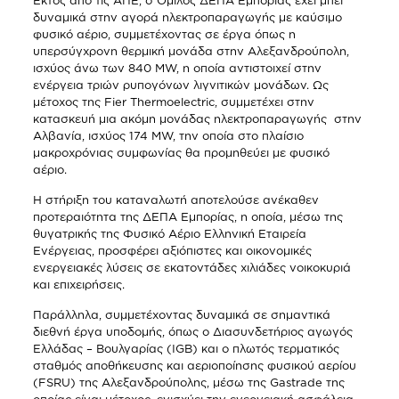
δυναμικά στην αγορά ηλεκτροπαραγωγής με καύσιμο
φυσικό αέριο, συμμετέχοντας σε έργα όπως η
υπερσύγχρονη θερμική μονάδα στην Αλεξανδρούπολη,
ισχύος άνω των 840 MW, η οποία αντιστοιχεί στην
ενέργεια τριών ρυπογόνων λιγνιτικών μονάδων. Ως
μέτοχος της Fier Thermoelectric, συμμετέχει στην
κατασκευή μια ακόμη μονάδας ηλεκτροπαραγωγής στην
Αλβανία, ισχύος 174 MW, την οποία στο πλαίσιο
μακροχρόνιας συμφωνίας θα προμηθεύει με φυσικό
αέριο.
Η στήριξη του καταναλωτή αποτελούσε ανέκαθεν
προτεραιότητα της ΔΕΠΑ Εμπορίας, η οποία, μέσω της
θυγατρικής της Φυσικό Αέριο Ελληνική Εταιρεία
Ενέργειας, προσφέρει αξιόπιστες και οικονομικές
ενεργειακές λύσεις σε εκατοντάδες χιλιάδες νοικοκυριά
και επιχειρήσεις.
Παράλληλα, συμμετέχοντας δυναμικά σε σημαντικά
διεθνή έργα υποδομής, όπως ο Διασυνδετήριος αγωγός
Ελλάδας – Βουλγαρίας (IGB) και ο πλωτός τερματικός
σταθμός αποθήκευσης και αεριοποίησης φυσικού αερίου
(FSRU) της Αλεξανδρούπολης, μέσω της Gastrade της
οποίας είναι μέτοχος, ενισχύει την ενεργειακή ασφάλεια