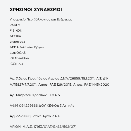
ΧΡΗΣΙΜΟΙ ΣΥΝΔΕΣΜΟΙ
Υπουργείο Περιβάλλοντος και Ενέργειας
ΡΑΑΕΥ
FISIKON
ΔΕΣΦΑ
enaon eda
ΔΕΠΑ Διεθνών Έργων
EUROGAS
IGI Poseidon
ICGB AD
Αρ. Άδειας Προμήθειας Αερίου Δ1/Α/26859/18.1.2011, Α.Τ. Δ1/
Α/15827/7.7.2011, Αποφ. ΡΑΕ 129/2015, Αποφ. ΡΑΕ 1445/2020
Αρ. Μητρώου Χρηστών ΕΣΦΑ 5
ΑΦΜ 094229666 ΔΟΥ ΚΕΦΟΔΕ Αττικής
Αρμόδια Ρυθμιστική Αρχή Ρ.Α.Ε.
ΑΡΙΘΜ. Μ.Α.Ε. 17913/01ΑΤ/Β/88/592(07)