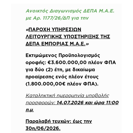
Ανοικτός Διαγωνισμός ΔΕΠΑ Μ.Α.Ε.
με Αρ. 1177/26/ΔΠ για την
«
ΠΑΡΟΧΗ ΥΠΗΡΕΣΙΩΝ
ΛΕΙΤΟΥΡΓΙΚΗΣ ΥΠΟΣΤΗΡΙΞΗΣ ΤΗΣ
ΔΕΠΑ ΕΜΠΟΡΙΑΣ
M.
A.
E.
»
Εκτιμώμενος Προϋπολογισμός
οροφής: €3.600.000,00 πλέον ΦΠΑ
για δύο (2) έτη, με δικαίωμα
προαίρεσης ενός πλέον έτους
(1.800.000,00€ πλέον ΦΠΑ).
Καταληκτική ημερομηνία υποβολής
προσφορών:
14.07.2026 και ώρα 11:00
π.μ
.
Παραλαβή τευχών: έως την
30η/06/2026.