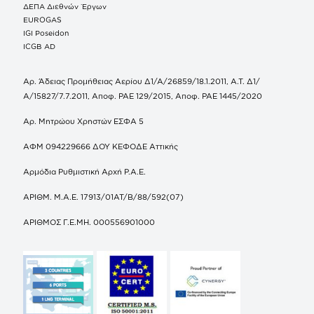
ΔΕΠΑ Διεθνών Έργων
EUROGAS
IGI Poseidon
ICGB AD
Αρ. Άδειας Προμήθειας Αερίου Δ1/Α/26859/18.1.2011, Α.Τ. Δ1/
Α/15827/7.7.2011, Αποφ. ΡΑΕ 129/2015, Αποφ. ΡΑΕ 1445/2020
Αρ. Μητρώου Χρηστών ΕΣΦΑ 5
ΑΦΜ 094229666 ΔΟΥ ΚΕΦΟΔΕ Αττικής
Αρμόδια Ρυθμιστική Αρχή Ρ.Α.Ε.
ΑΡΙΘΜ. Μ.Α.Ε. 17913/01ΑΤ/Β/88/592(07)
ΑΡΙΘΜΟΣ Γ.Ε.ΜΗ. 000556901000