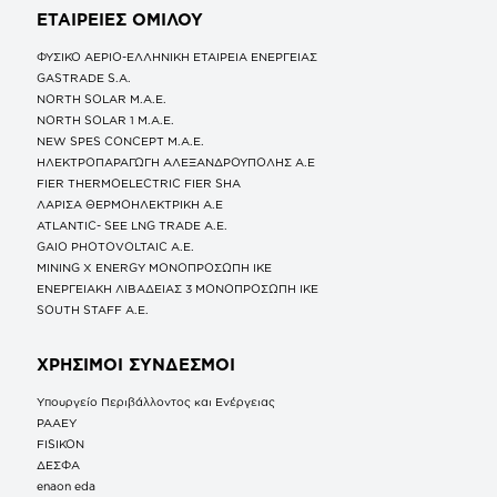
ΕΤΑΙΡΕΙΕΣ
ΟΜΙΛΟΥ
ΦΥΣΙΚΟ ΑΕΡΙΟ-ΕΛΛΗΝΙΚΗ ΕΤΑΙΡΕΙΑ ΕΝΕΡΓΕΙΑΣ
GASTRADE S.A.
NORTH SOLAR M.Α.Ε.
NORTH SOLAR 1 M.Α.Ε.
NEW SPES CONCEPT Μ.Α.Ε.
ΗΛΕΚΤΡΟΠΑΡΑΓΩΓΗ ΑΛΕΞΑΝΔΡΟΥΠΟΛΗΣ A.E
FIER THERMOELECTRIC FIER SHA
ΛΑΡΙΣΑ ΘΕΡΜΟΗΛΕΚΤΡΙΚΗ A.E
ATLANTIC- SEE LNG TRADE A.E.
GAIO PHOTOVOLTAIC Α.Ε.
MINING X ENERGY ΜΟΝΟΠΡΟΣΩΠΗ ΙΚΕ
ΕΝΕΡΓΕΙΑΚΗ ΛΙΒΑΔΕΙΑΣ 3 ΜΟΝΟΠΡΟΣΩΠΗ ΙΚΕ
SOUTH STAFF Α.Ε.
ΧΡΗΣΙΜΟΙ ΣΥΝΔΕΣΜΟΙ
Υπουργείο Περιβάλλοντος και Ενέργειας
ΡΑΑΕΥ
FISIKON
ΔΕΣΦΑ
enaon eda