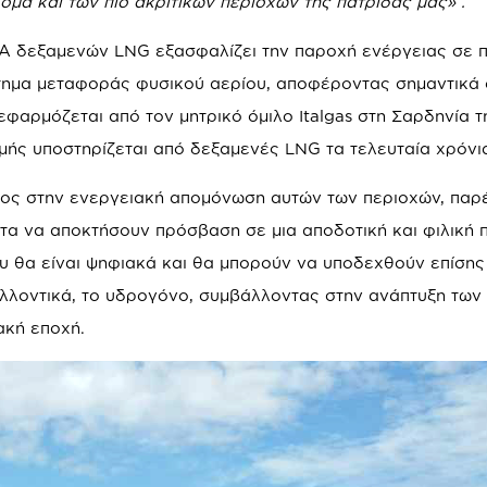
μα και των πιο ακριτικών περιοχών της πατρίδας μας» .
DA δεξαμενών LNG εξασφαλίζει την παροχή ενέργειας σε 
στημα μεταφοράς φυσικού αερίου, αποφέροντας σημαντικά
εφαρμόζεται από τον μητρικό όμιλο Italgas στη Σαρδηνία τη
μής υποστηρίζεται από δεξαμενές LNG τα τελευταία χρόνι
έλος στην ενεργειακή απομόνωση αυτών των περιοχών, παρ
τητα να αποκτήσουν πρόσβαση σε μια αποδοτική και φιλική 
υ θα είναι ψηφιακά και θα μπορούν να υποδεχθούν επίσης
ελλοντικά, το υδρογόνο, συμβάλλοντας στην ανάπτυξη των
ακή εποχή.