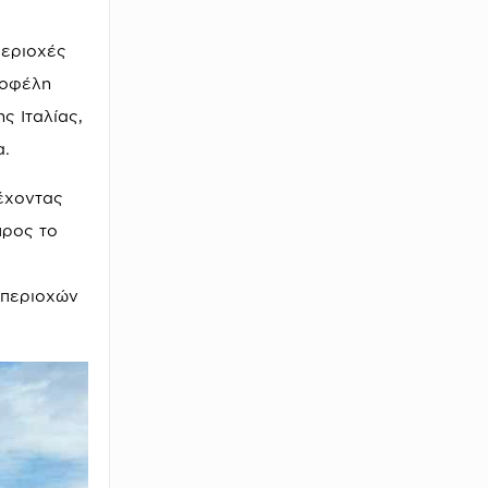
περιοχές
 οφέλη
ς Ιταλίας,
α.
έχοντας
προς το
 περιοχών