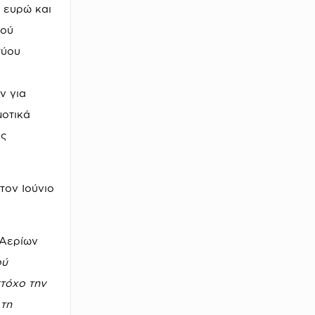
 ευρώ και
κού
τύου
ν για
μοτικά
ής
τον Ιούνιο
 Αερίων
ού
τόχο την
 τη