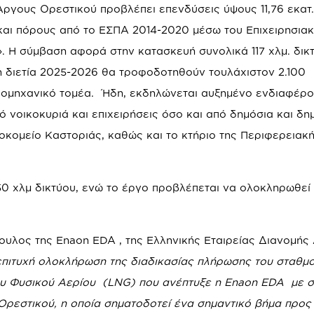
 Άργους Ορεστικού προβλέπει επενδύσεις ύψους 11,76 εκατ.
και πόρους από το ΕΣΠΑ 2014-2020 μέσω του Επιχειρησια
 Η σύμβαση αφορά στην κατασκευή συνολικά 117 χλμ. δικ
η διετία 2025-2026 θα τροφοδοτηθούν τουλάχιστον 2.100
βιομηχανικό τομέα. Ήδη, εκδηλώνεται αυξημένο ενδιαφέρο
 νοικοκυριά και επιχειρήσεις όσο και από δημόσια και δη
σοκομείο Καστοριάς, καθώς και το κτήριο της Περιφερειακ
0 χλμ δικτύου, ενώ το έργο προβλέπεται να ολοκληρωθεί 
ουλος της Enaon EDA , της Ελληνικής Εταιρείας Διανομής
 επιτυχή ολοκλήρωση της διαδικασίας πλήρωσης του σταθμ
υ Φυσικού Αερίου
(
LNG
) που ανέπτυξε η Ε
naon
EDA
με σ
Ορεστικού, η οποία σηματοδοτεί ένα σημαντικό βήμα προς