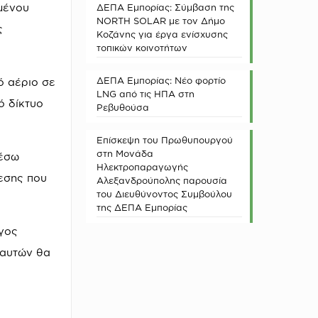
μένου
ΔΕΠΑ Εμπορίας: Σύμβαση της
NORTH SOLAR με τον Δήμο
ς
Κοζάνης για έργα ενίσχυσης
τοπικών κοινοτήτων
ΔΕΠΑ Εμπορίας: Νέο φορτίο
ό αέριο σε
LNG από τις ΗΠΑ στη
ό δίκτυο
Ρεβυθούσα
Επίσκεψη του Πρωθυπουργού
στη Μονάδα
μέσω
Ηλεκτροπαραγωγής
ίεσης που
Αλεξανδρούπολης παρουσία
του Διευθύνοντος Συμβούλου
της ΔΕΠΑ Εμπορίας
γος
 αυτών θα