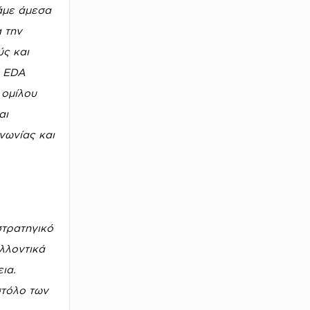
άμε άμεσα
 την
ύς και
EDA
 ομίλου
αι
νωνίας και
τρατηγικό
λλοντικά
ια.
στόλο των