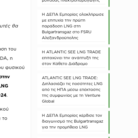
μονάδας ηλεκτροπαραγωγής
Η ΔΕΠΑ Εμπορίας ολοκλήρωσε
με επιτυχία την πρώτη
υτές θα
παράδοση LNG στη
Bulgartransgaz στο FSRU
Αλεξανδρούπολης
ωση του
Η ATLANTIC SEE LNG TRADE
DA, η
επιταχύνει την ανάπτυξή της
στον Κάθετο Διάδρομο
ου φυσικού
στην
ATLANTIC SEE LNG TRADE:
Διπλασιάζει τις ποσότητες LNG
LNG
από τις ΗΠΑ μέσω επέκτασης
024
.
της συμφωνίας με τη Venture
Global
ικού
Η ΔΕΠΑ Εμπορίας κέρδισε τον
 το
διαγωνισμό της Bulgartransgaz
για την προμήθεια LNG