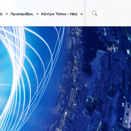
ξη
Προκηρύξεις
Κέντρο Τύπου – Νέα