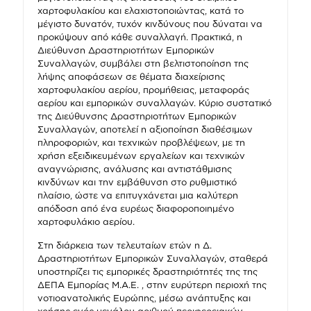
χαρτοφυλακίου και ελαχιστοποιώντας, κατά το
μέγιστο δυνατόν, τυχόν κινδύνους που δύναται να
προκύψουν από κάθε συναλλαγή. Πρακτικά, η
Διεύθυνση Δραστηριοτήτων Εμπορικών
Συναλλαγών, συμβάλει στη βελτιστοποίηση της
λήψης αποφάσεων σε θέματα διαχείρισης
χαρτοφυλακίου αερίου, προμήθειας, μεταφοράς
αερίου και εμπορικών συναλλαγών. Κύριο συστατικό
της Διεύθυνσης Δραστηριοτήτων Εμπορικών
Συναλλαγών, αποτελεί η αξιοποίηση διαθέσιμων
πληροφοριών, και τεχνικών προβλέψεων, με τη
χρήση εξειδικευμένων εργαλείων και τεχνικών
αναγνώρισης, ανάλυσης και αντιστάθμισης
κινδύνων και την εμβάθυνση στο ρυθμιστικό
πλαίσιο, ώστε να επιτυγχάνεται μια καλύτερη
απόδοση από ένα ευρέως διαφοροποιημένο
χαρτοφυλάκιο αερίου.
Στη διάρκεια των τελευταίων ετών η Δ.
Δραστηριοτήτων Εμπορικών Συναλλαγών, σταθερά
υποστηρίζει τις εμπορικές δραστηριότητές της της
ΔΕΠΑ Εμπορίας Μ.Α.Ε. , στην ευρύτερη περιοχή της
νοτιοανατολικής Ευρώπης, μέσω ανάπτυξης και
χρήσης ενός μεγάλου αριθμού περιφερειακών