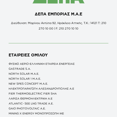
ΔΕΠΑ ΕΜΠΟΡΙΑΣ Μ.Α.Ε
Διεύθυνση: Μαρίνου Αντύπα 92, Ηράκλειο Αττικής, Τ.Κ.: 14121 Τ: 210
270 10 00 | F: 210 270 10 10
ΕΤΑΙΡΕΙΕΣ
ΟΜΙΛΟΥ
ΦΥΣΙΚΟ ΑΕΡΙΟ-ΕΛΛΗΝΙΚΗ ΕΤΑΙΡΕΙΑ ΕΝΕΡΓΕΙΑΣ
GASTRADE S.A.
NORTH SOLAR M.Α.Ε.
NORTH SOLAR 1 M.Α.Ε.
NEW SPES CONCEPT Μ.Α.Ε.
ΗΛΕΚΤΡΟΠΑΡΑΓΩΓΗ ΑΛΕΞΑΝΔΡΟΥΠΟΛΗΣ A.E
FIER THERMOELECTRIC FIER SHA
ΛΑΡΙΣΑ ΘΕΡΜΟΗΛΕΚΤΡΙΚΗ A.E
ATLANTIC- SEE LNG TRADE A.E.
GAIO PHOTOVOLTAIC Α.Ε.
MINING X ENERGY ΜΟΝΟΠΡΟΣΩΠΗ ΙΚΕ