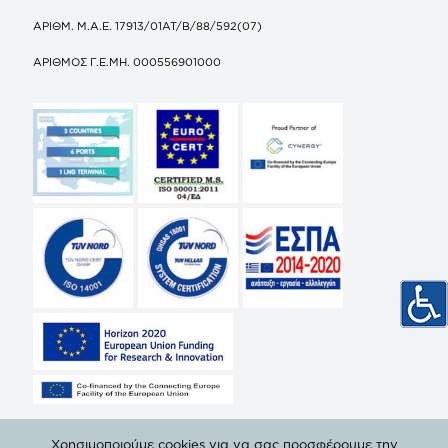
ΑΡΙΘΜ. Μ.Α.Ε. 17913/01ΑΤ/Β/88/592(07)
ΑΡΙΘΜΟΣ Γ.Ε.ΜΗ. 000556901000
Χρησιμοποιούμε cookies για να σας προσφέρουμε την