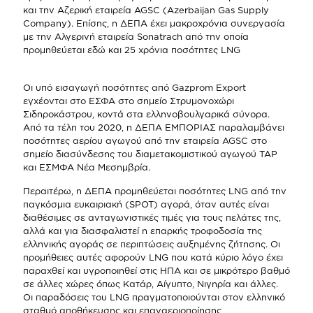
και την Αζερική εταιρεία AGSC (Azerbaijan Gas Supply
Company). Επίσης, η ΔΕΠΑ έχει μακροχρόνια συνεργασία
με την Αλγερινή εταιρεία Sonatrach από την οποία
προμηθεύεται εδώ και 25 χρόνια ποσότητες LNG
Οι υπό εισαγωγή ποσότητες από Gazprom Export
εγχέονται στο ΕΣΦΑ στο σημείο Στρυμονοχώρι
Σιδηροκάστρου, κοντά στα ελληνοβουλγαρικά σύνορα.
Από τα τέλη του 2020, η ΔΕΠΑ ΕΜΠΟΡΙΑΣ παραλαμβάνει
ποσότητες αερίου αγωγού από την εταιρεία AGSC στο
σημείο διασύνδεσης του διαμετακομιστικού αγωγού TAP
και ΕΣΜΦΑ Νέα Μεσημβρία.
Περαιτέρω, η ΔΕΠΑ προμηθεύεται ποσότητες LNG από την
παγκόσμια ευκαιριακή (SPOT) αγορά, όταν αυτές είναι
διαθέσιμες σε ανταγωνιστικές τιμές για τους πελάτες της,
αλλά και για διασφαλιστεί η επαρκής τροφοδοσία της
ελληνικής αγοράς σε περιπτώσεις αυξημένης ζήτησης. Οι
προμήθειες αυτές αφορούν LNG που κατά κύριο λόγο έχει
παραχθεί και υγροποιηθεί στις ΗΠΑ και σε μικρότερο βαθμό
σε άλλες χώρες όπως Κατάρ, Αίγυπτο, Νιγηρία και άλλες.
Οι παραδόσεις του LNG πραγματοποιούνται στον ελληνικό
σταθμό αποθήκευσης και επαναεριοποίησης