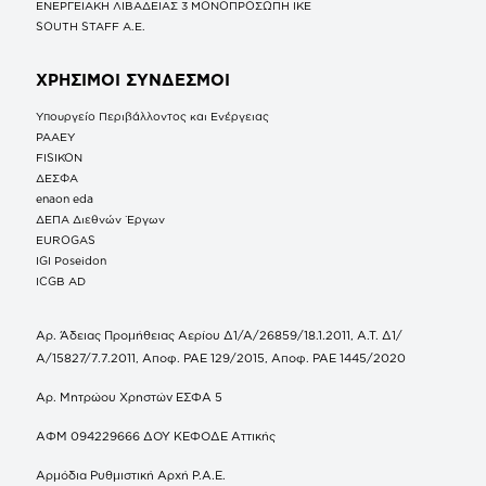
ΕΝΕΡΓΕΙΑΚΗ ΛΙΒΑΔΕΙΑΣ 3 ΜΟΝΟΠΡΟΣΩΠΗ ΙΚΕ
SOUTH STAFF Α.Ε.
ΧΡΗΣΙΜΟΙ ΣΥΝΔΕΣΜΟΙ
Υπουργείο Περιβάλλοντος και Ενέργειας
ΡΑΑΕΥ
FISIKON
ΔΕΣΦΑ
enaon eda
ΔΕΠΑ Διεθνών Έργων
EUROGAS
IGI Poseidon
ICGB AD
Αρ. Άδειας Προμήθειας Αερίου Δ1/Α/26859/18.1.2011, Α.Τ. Δ1/
Α/15827/7.7.2011, Αποφ. ΡΑΕ 129/2015, Αποφ. ΡΑΕ 1445/2020
Αρ. Μητρώου Χρηστών ΕΣΦΑ 5
ΑΦΜ 094229666 ΔΟΥ ΚΕΦΟΔΕ Αττικής
Αρμόδια Ρυθμιστική Αρχή Ρ.Α.Ε.