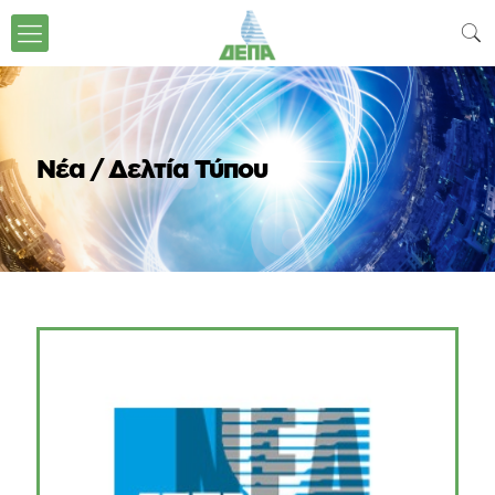
Νέα / Δελτία Τύπου