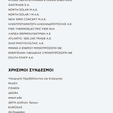
GASTRADE S.A.
NORTH SOLAR M.Α.Ε.
NORTH SOLAR 1 M.Α.Ε.
NEW SPES CONCEPT Μ.Α.Ε.
ΗΛΕΚΤΡΟΠΑΡΑΓΩΓΗ ΑΛΕΞΑΝΔΡΟΥΠΟΛΗΣ A.E
FIER THERMOELECTRIC FIER SHA
ΛΑΡΙΣΑ ΘΕΡΜΟΗΛΕΚΤΡΙΚΗ A.E
ATLANTIC- SEE LNG TRADE A.E.
GAIO PHOTOVOLTAIC Α.Ε.
MINING X ENERGY ΜΟΝΟΠΡΟΣΩΠΗ ΙΚΕ
ΕΝΕΡΓΕΙΑΚΗ ΛΙΒΑΔΕΙΑΣ 3 ΜΟΝΟΠΡΟΣΩΠΗ ΙΚΕ
SOUTH STAFF Α.Ε.
ΧΡΗΣΙΜΟΙ ΣΥΝΔΕΣΜΟΙ
Υπουργείο Περιβάλλοντος και Ενέργειας
ΡΑΑΕΥ
FISIKON
ΔΕΣΦΑ
enaon eda
ΔΕΠΑ Διεθνών Έργων
EUROGAS
IGI Poseidon