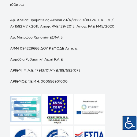
ICGB AD
Αρ. Άδειας Προμήθειας Αερίου Δ1/Α/26859/18.1.2011, Α.Τ. Δ1/
Α/15827/7.7.2011, Αποφ. ΡΑΕ 129/2015, Αποφ. ΡΑΕ 1445/2020
Αρ. Μητρώου Χρηστών ΕΣΦΑ 5
ΑΦΜ 094229666 ΔΟΥ ΚΕΦΟΔΕ Αττικής
Αρμόδια Ρυθμιστική Αρχή Ρ.Α.Ε.
ΑΡΙΘΜ. Μ.Α.Ε. 17913/01ΑΤ/Β/88/592(07)
ΑΡΙΘΜΟΣ Γ.Ε.ΜΗ. 000556901000