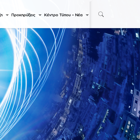
ξη
Προκηρύξεις
Κέντρο Τύπου – Νέα