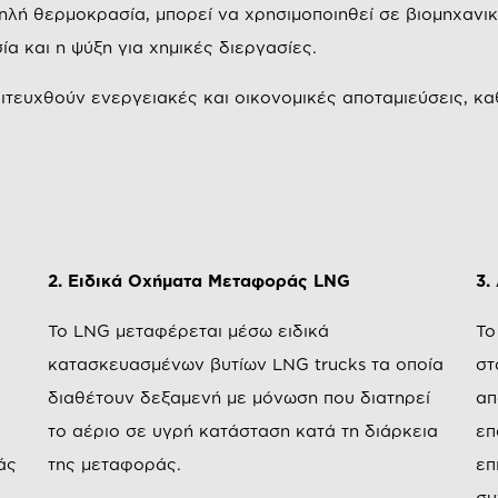
μηλή θερμοκρασία, μπορεί να χρησιμοποιηθεί σε βιομηχανι
α και η ψύξη για χημικές διεργασίες.
ιτευχθούν ενεργειακές και οικονομικές αποταμιεύσεις, καθ
2. Ειδικά Οχήματα Μεταφοράς LNG
3.
ι
Το LNG μεταφέρεται μέσω ειδικά
Το
κατασκευασμένων βυτίων LNG trucks τα οποία
στ
διαθέτουν δεξαμενή με μόνωση που διατηρεί
απ
το αέριο σε υγρή κατάσταση κατά τη διάρκεια
επ
άς
της μεταφοράς.
επ
συ