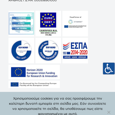
ΑΡΙΘΜΟΣ Γ.Ε.ΜΗ. 000556901000
Χρησιμοποιούμε cookies για να σας προσφέρουμε την
καλύτερη δυνατή εμπειρία στη σελίδα μας. Εάν συνεχίσετε
να χρησιμοποιείτε τη σελίδα, θα υποθέσουμε πως είστε
© Copyright 2019 ΔΕΠΑ | All Rights Reserved. |
Πολιτική
ικανοποιημένοι με αυτό.