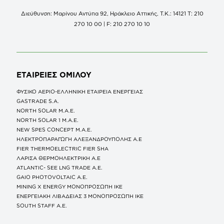
Διεύθυνση: Μαρίνου Αντύπα 92, Ηράκλειο Αττικής, Τ.Κ.: 14121 Τ: 210
270 10 00 | F: 210 270 10 10
ΕΤΑΙΡΕΙΕΣ
ΟΜΙΛΟΥ
ΦΥΣΙΚΟ ΑΕΡΙΟ-ΕΛΛΗΝΙΚΗ ΕΤΑΙΡΕΙΑ ΕΝΕΡΓΕΙΑΣ
GASTRADE S.A.
NORTH SOLAR M.Α.Ε.
NORTH SOLAR 1 M.Α.Ε.
NEW SPES CONCEPT Μ.Α.Ε.
ΗΛΕΚΤΡΟΠΑΡΑΓΩΓΗ ΑΛΕΞΑΝΔΡΟΥΠΟΛΗΣ A.E
FIER THERMOELECTRIC FIER SHA
ΛΑΡΙΣΑ ΘΕΡΜΟΗΛΕΚΤΡΙΚΗ A.E
ATLANTIC- SEE LNG TRADE A.E.
GAIO PHOTOVOLTAIC Α.Ε.
MINING X ENERGY ΜΟΝΟΠΡΟΣΩΠΗ ΙΚΕ
ΕΝΕΡΓΕΙΑΚΗ ΛΙΒΑΔΕΙΑΣ 3 ΜΟΝΟΠΡΟΣΩΠΗ ΙΚΕ
SOUTH STAFF Α.Ε.