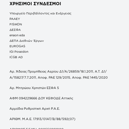
ΧΡΗΣΙΜΟΙ ΣΥΝΔΕΣΜΟΙ
Υπουργείο Περιβάλλοντος και Ενέργειας
ΡΑΑΕΥ
FISIKON
ΔΕΣΦΑ
enaon eda
ΔΕΠΑ Διεθνών Έργων
EUROGAS
IGI Poseidon
ICGB AD
Αρ. Άδειας Προμήθειας Αερίου Δ1/Α/26859/18.1.2011, Α.Τ. Δ1/
Α/15827/7.7.2011, Αποφ. ΡΑΕ 129/2015, Αποφ. ΡΑΕ 1445/2020
Αρ. Μητρώου Χρηστών ΕΣΦΑ 5
ΑΦΜ 094229666 ΔΟΥ ΚΕΦΟΔΕ Αττικής
Αρμόδια Ρυθμιστική Αρχή Ρ.Α.Ε.
ΑΡΙΘΜ. Μ.Α.Ε. 17913/01ΑΤ/Β/88/592(07)