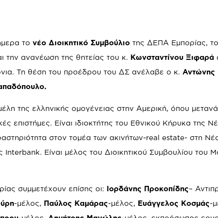
ήμερα το
νέο Διοικητικό Συμβούλιο
της ΔΕΠΑ Εμπορίας, το
ι την ανανέωση της θητείας του κ.
Κωνσταντίνου Ξιφαρά
νια. Τη θέση του προέδρου του ΔΣ ανέλαβε ο κ.
Αντώνης
απαδόπουλο.
μέλη της ελληνικής ομογένειας στην Αμερική, όπου μεταν
κές επιστήμες. Είναι ιδιοκτήτης του Εθνικού Κήρυκα της Ν
ραστηριότητα στον τομέα των ακινήτων-real estate- στη Νέ
 Interbank. Είναι μέλος του Διοικητικού Συμβουλίου του 
ρίας συμμετέχουν επίσης οι:
Ιορδάνης Προκοπίδης
– Αντιπ
ούρη
-μέλος,
Παύλος Καμάρας
-μέλος,
Ευάγγελος Κοσμάς
-μ
μπρου
-μέλος,
Δημήτρης Μανώλης
-μέλος, εκπρόσωπος εργ