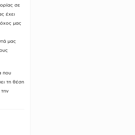
πορίας σε
ας έχει
τόχος μας
στά μας
τους
α που
ύει τη θέση
 την