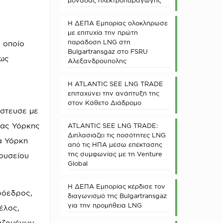
μονάδας ηλεκτροπαραγωγής
Η ΔΕΠΑ Εμπορίας ολοκλήρωσε
με επιτυχία την πρώτη
παράδοση LNG στη
 οποίο
Bulgartransgaz στο FSRU
ως
Αλεξανδρούπολης
Η ATLANTIC SEE LNG TRADE
επιταχύνει την ανάπτυξή της
στον Κάθετο Διάδρομο
άστευσε με
έας Υόρκης
ATLANTIC SEE LNG TRADE:
Διπλασιάζει τις ποσότητες LNG
α Υόρκη
από τις ΗΠΑ μέσω επέκτασης
της συμφωνίας με τη Venture
Μουσείου
Global
Η ΔΕΠΑ Εμπορίας κέρδισε τον
ρόεδρος,
διαγωνισμό της Bulgartransgaz
για την προμήθεια LNG
έλος,
αζομένων