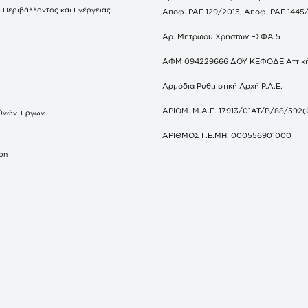
 Περιβάλλοντος και Ενέργειας
Αποφ. ΡΑΕ 129/2015, Αποφ. ΡΑΕ 1445
Αρ. Μητρώου Χρηστών ΕΣΦΑ 5
ΑΦΜ 094229666 ΔΟΥ ΚΕΦΟΔΕ Αττικ
Αρμόδια Ρυθμιστική Αρχή Ρ.Α.Ε.
ΑΡΙΘΜ. Μ.Α.Ε. 17913/01ΑΤ/Β/88/592(
θνών Έργων
S
ΑΡΙΘΜΟΣ Γ.Ε.ΜΗ. 000556901000
don