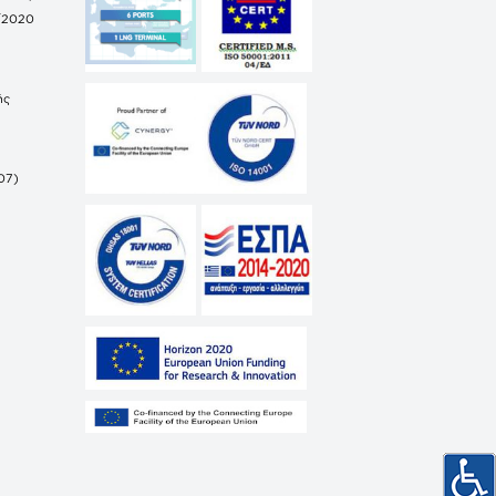
/2020
ής
07)