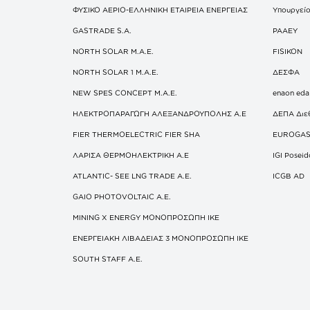
ΦΥΣΙΚΟ ΑΕΡΙΟ-ΕΛΛΗΝΙΚΗ ΕΤΑΙΡΕΙΑ ΕΝΕΡΓΕΙΑΣ
Υπουργείο
GASTRADE S.A.
ΡΑΑΕΥ
NORTH SOLAR M.Α.Ε.
FISIKON
NORTH SOLAR 1 M.Α.Ε.
ΔΕΣΦΑ
NEW SPES CONCEPT Μ.Α.Ε.
enaon eda
ΗΛΕΚΤΡΟΠΑΡΑΓΩΓΗ ΑΛΕΞΑΝΔΡΟΥΠΟΛΗΣ A.E
ΔΕΠΑ Διε
FIER THERMOELECTRIC FIER SHA
EUROGA
ΛΑΡΙΣΑ ΘΕΡΜΟΗΛΕΚΤΡΙΚΗ A.E
IGI Posei
ATLANTIC- SEE LNG TRADE A.E.
ICGB AD
GAIO PHOTOVOLTAIC Α.Ε.
MINING X ENERGY ΜΟΝΟΠΡΟΣΩΠΗ ΙΚΕ
ΕΝΕΡΓΕΙΑΚΗ ΛΙΒΑΔΕΙΑΣ 3 ΜΟΝΟΠΡΟΣΩΠΗ ΙΚΕ
SOUTH STAFF Α.Ε.