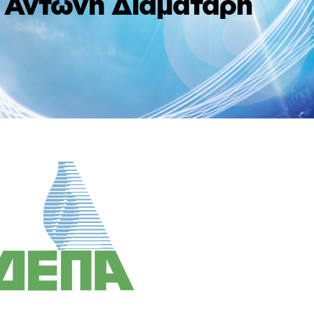
ν Αντώνη Διαματάρη