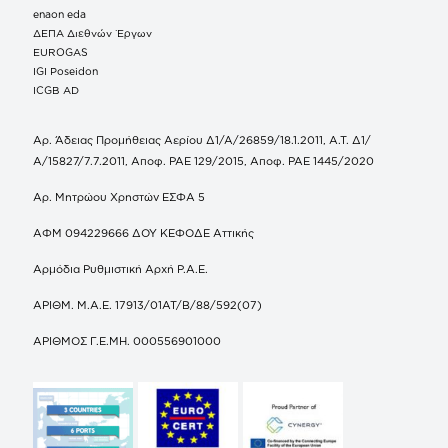
enaon eda
ΔΕΠΑ Διεθνών Έργων
EUROGAS
IGI Poseidon
ICGB AD
Αρ. Άδειας Προμήθειας Αερίου Δ1/Α/26859/18.1.2011, Α.Τ. Δ1/
Α/15827/7.7.2011, Αποφ. ΡΑΕ 129/2015, Αποφ. ΡΑΕ 1445/2020
Αρ. Μητρώου Χρηστών ΕΣΦΑ 5
ΑΦΜ 094229666 ΔΟΥ ΚΕΦΟΔΕ Αττικής
Αρμόδια Ρυθμιστική Αρχή Ρ.Α.Ε.
ΑΡΙΘΜ. Μ.Α.Ε. 17913/01ΑΤ/Β/88/592(07)
ΑΡΙΘΜΟΣ Γ.Ε.ΜΗ. 000556901000