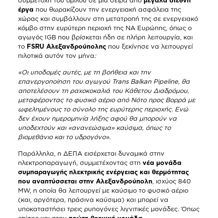
συμμετοχή του ομίλου σε μια σειρά από
μεγάλα διεθνή
έργα
που θωρακίζουν την ενεργειακή ασφάλεια της
χώρας και συμβάλλουν στη μετατροπή της σε ενεργειακό
κόμβο στην ευρύτερη περιοχή της ΝΑ Ευρώπης, όπως ο
αγωγός IGB που βρίσκεται ήδη σε πλήρη λειτουργία, και
το
FSRU
Αλεξανδρούπολης
που ξεκίνησε να λειτουργεί
πιλοτικά αυτόν τον μήνα
:
«Οι υποδομές αυτές, με τη βοήθεια και την
επανεργοποίηση του αγωγού
Trans
Balkan
Pipeline, θα
αποτελέσουν τη ραχοκοκαλιά του Κάθετου Διαδρόμου,
μεταφέροντας το φυσικό αέριο από Νότο προς Βορρά με
ωφελημένους το σύνολο της ευρύτερης περιοχής. Ενώ
δεν έχουν ημερομηνία λήξης αφού θα μπορούν να
υποδεχτούν και «ανανεώσιμα» καύσιμα, όπως το
βιομεθάνιο και το υδρογόνο».
Παράλληλα, η ΔΕΠΑ εισέρχεται δυναμικά στην
ηλεκτροπαραγωγή, συμμετέχοντας στη
νέα μονάδα
συμπαραγωγής ηλεκτρικής ενέργειας και θερμότητας
που αναπτύσσεται στην Αλεξανδρούπολη
, ισχύος 840
MW, η οποία θα λειτουργεί με καύσιμο το φυσικό αέριο
(και, αργότερα, πράσινα καύσιμα) και μπορεί να
υποκαταστήσει τρεις ρυπογόνες λιγνιτικές μονάδες. Όπως