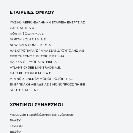
ΕΤΑΙΡΕΙΕΣ
ΟΜΙΛΟΥ
ΦΥΣΙΚΟ ΑΕΡΙΟ-ΕΛΛΗΝΙΚΗ ΕΤΑΙΡΕΙΑ ΕΝΕΡΓΕΙΑΣ
GASTRADE S.A.
NORTH SOLAR M.Α.Ε.
NORTH SOLAR 1 M.Α.Ε.
NEW SPES CONCEPT Μ.Α.Ε.
ΗΛΕΚΤΡΟΠΑΡΑΓΩΓΗ ΑΛΕΞΑΝΔΡΟΥΠΟΛΗΣ A.E
FIER THERMOELECTRIC FIER SHA
ΛΑΡΙΣΑ ΘΕΡΜΟΗΛΕΚΤΡΙΚΗ A.E
ATLANTIC- SEE LNG TRADE A.E.
GAIO PHOTOVOLTAIC Α.Ε.
MINING X ENERGY ΜΟΝΟΠΡΟΣΩΠΗ ΙΚΕ
ΕΝΕΡΓΕΙΑΚΗ ΛΙΒΑΔΕΙΑΣ 3 ΜΟΝΟΠΡΟΣΩΠΗ ΙΚΕ
SOUTH STAFF Α.Ε.
ΧΡΗΣΙΜΟΙ ΣΥΝΔΕΣΜΟΙ
Υπουργείο Περιβάλλοντος και Ενέργειας
ΡΑΑΕΥ
FISIKON
ΔΕΣΦΑ