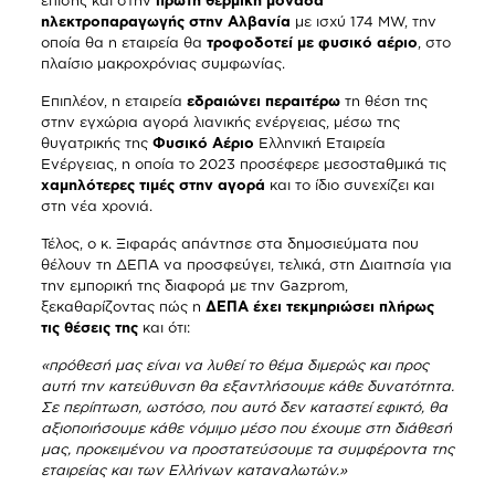
επίσης και στην
πρώτη θερμική μονάδα
ηλεκτροπαραγωγής στην Αλβανία
με ισχύ 174 MW, την
οποία θα η εταιρεία θα
τροφοδοτεί με φυσικό αέριο
, στο
πλαίσιο μακροχρόνιας συμφωνίας.
Επιπλέον, η εταιρεία
εδραιώνει περαιτέρω
τη θέση της
στην εγχώρια αγορά λιανικής ενέργειας, μέσω της
θυγατρικής της
Φυσικό Αέριο
Ελληνική Εταιρεία
Ενέργειας, η οποία το 2023 προσέφερε μεσοσταθμικά τις
χαμηλότερες τιμές στην αγορά
και το ίδιο συνεχίζει και
στη νέα χρονιά.
Τέλος, ο κ. Ξιφαράς απάντησε στα δημοσιεύματα που
θέλουν τη ΔΕΠΑ να προσφεύγει, τελικά, στη Διαιτησία για
την εμπορική της διαφορά με την Gazprom,
ξεκαθαρίζοντας πώς η
ΔΕΠΑ έχει τεκμηριώσει πλήρως
τις θέσεις της
και ότι:
«πρόθεσή μας είναι να λυθεί το θέμα διμερώς και προς
αυτή την κατεύθυνση θα εξαντλήσουμε κάθε δυνατότητα.
Σε περίπτωση, ωστόσο, που αυτό δεν καταστεί εφικτό, θα
αξιοποιήσουμε κάθε νόμιμο μέσο που έχουμε στη διάθεσή
μας, προκειμένου να προστατεύσουμε τα συμφέροντα της
εταιρείας και των Ελλήνων καταναλωτών.»