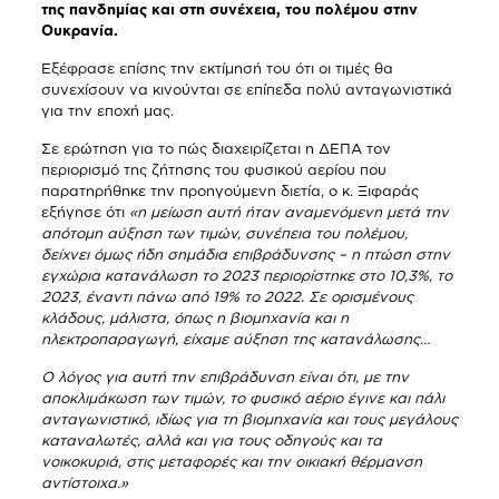
της πανδημίας και στη συνέχεια, του πολέμου στην
Ουκρανία.
Εξέφρασε επίσης την εκτίμησή του ότι οι τιμές θα
συνεχίσουν να κινούνται σε επίπεδα πολύ ανταγωνιστικά
για την εποχή μας.
Σε ερώτηση για το πώς διαχειρίζεται η ΔΕΠΑ τον
περιορισμό της ζήτησης του φυσικού αερίου που
παρατηρήθηκε την προηγούμενη διετία, ο κ. Ξιφαράς
εξήγησε ότι
«η μείωση αυτή ήταν αναμενόμενη μετά την
απότομη αύξηση των τιμών, συνέπεια του πολέμου,
δείχνει όμως ήδη σημάδια επιβράδυνσης – η πτώση στην
εγχώρια κατανάλωση το 2023 περιορίστηκε στο 10,3%, το
2023, έναντι πάνω από 19% το 2022. Σε ορισμένους
κλάδους, μάλιστα, όπως η βιομηχανία και η
ηλεκτροπαραγωγή, είχαμε αύξηση της κατανάλωσης…
Ο λόγος για αυτή την επιβράδυνση είναι ότι, με την
αποκλιμάκωση των τιμών, το φυσικό αέριο έγινε και πάλι
ανταγωνιστικό, ιδίως για τη βιομηχανία και τους μεγάλους
καταναλωτές, αλλά και για τους οδηγούς και τα
νοικοκυριά, στις μεταφορές και την οικιακή θέρμανση
αντίστοιχα.»