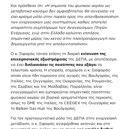
Και πρόσθεσε ότι:
«Η σημασία του φυσικού αερίου ως
μεταβατικό καύσιμο δεν αμφισβητείται, θα συνεχίσει να
έχει κρίσιμο ρόλο στην πορεία προς την απανθρακοποίηση
των ενεργειακών μας συστημάτων, καθώς αποτελεί
απαραίτητο συμπλήρωμα των Ανανεώσιμων Πηγών
Ενέργειας, ενώ στην Ελλάδα καλύπτει επιπλέον,
σημαντικό μέρος του κενού στην ηλεκτροπαραγωγή που
δημιουργείται από την απολιγνιτοποίηση».
Ο κ. Ξιφαράς τόνισε επίσης τη διαρκή
ενίσχυση της
επιχειρησιακής εξωστρέφειας
της ΔΕΠΑ, με αποτέλεσμα
να έχει
διπλασιάσει τις ποσότητες που εξάγει
τα
τελευταία χρόνια. Η εταιρεία, σημείωσε ο κ. Ξιαφαράς
οποία είναι ήδη παρούσα στις αγορές της Βουλγαρίας, της
Ιταλίας, της Ουγγαρίας, της Ουκρανίας, της Ρουμανίας,
της Σερβίας και της Μολδαβίας. Παράλληλα, είναι
εγγεγραμμένη και εμπορεύεται σημαντικές ποσότητες
φυσικού αερίου σε βασικά χρηματιστήρια της περιοχής,
όπως το GME της Ιταλίας, το CEEGEX της Ουγγαρίας και
το Balkan Gas Hub της Βουλγαρίας.
Για τον πρωταγωνιστικό ρόλο της ΔΕΠΑ στην ενεργειακή
μετάβαση, ο κ. Ξιφαράς αναφέρθηκε εκτενώς και στη