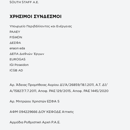
SOUTH STAFF Α.Ε.
ΧΡΗΣΙΜΟΙ ΣΥΝΔΕΣΜΟΙ
Υπουργείο Περιβάλλοντος και Ενέργειας
ΡΑΑΕΥ
FISIKON
ΔΕΣΦΑ
enaon eda
ΔΕΠΑ Διεθνών Έργων
EUROGAS
IGI Poseidon
ICGB AD
Αρ. Άδειας Προμήθειας Αερίου Δ1/Α/26859/18.1.2011, Α.Τ. Δ1/
Α/15827/7.7.2011, Αποφ. ΡΑΕ 129/2015, Αποφ. ΡΑΕ 1445/2020
Αρ. Μητρώου Χρηστών ΕΣΦΑ 5
ΑΦΜ 094229666 ΔΟΥ ΚΕΦΟΔΕ Αττικής
Αρμόδια Ρυθμιστική Αρχή Ρ.Α.Ε.