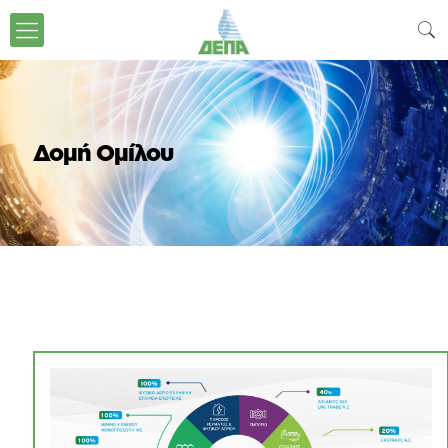
Δομή Ομίλου