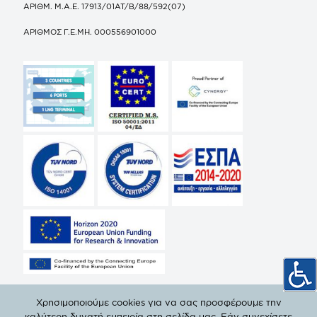
ΑΡΙΘΜ. Μ.Α.Ε. 17913/01ΑΤ/Β/88/592(07)
ΑΡΙΘΜΟΣ Γ.Ε.ΜΗ. 000556901000
Χρησιμοποιούμε cookies για να σας προσφέρουμε την
καλύτερη δυνατή εμπειρία στη σελίδα μας. Εάν συνεχίσετε