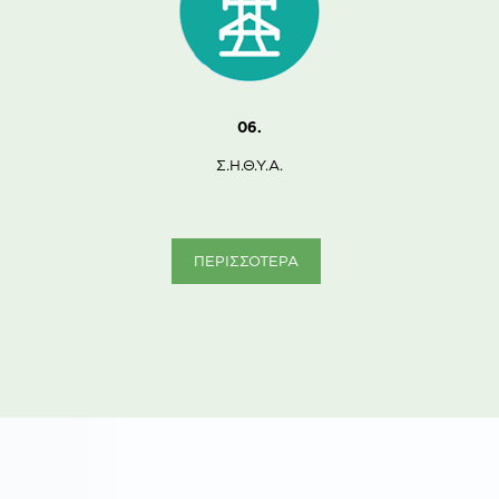
06.
Σ.Η.Θ.Υ.Α.
ΠΕΡΙΣΣΟΤΕΡΑ