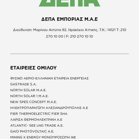
ΔΕΠΑ ΕΜΠΟΡΙΑΣ Μ.Α.Ε
Διεύθυνση: Μαρίνου Αντύπα 92, Ηράκλειο Αττικής, Τ.Κ.: 14121 Τ: 210
270 10 00 | F: 210 270 10 10
ΕΤΑΙΡΕΙΕΣ
ΟΜΙΛΟΥ
ΦΥΣΙΚΟ ΑΕΡΙΟ-ΕΛΛΗΝΙΚΗ ΕΤΑΙΡΕΙΑ ΕΝΕΡΓΕΙΑΣ
GASTRADE S.A.
NORTH SOLAR M.Α.Ε.
NORTH SOLAR 1 M.Α.Ε.
NEW SPES CONCEPT Μ.Α.Ε.
ΗΛΕΚΤΡΟΠΑΡΑΓΩΓΗ ΑΛΕΞΑΝΔΡΟΥΠΟΛΗΣ A.E
FIER THERMOELECTRIC FIER SHA
ΛΑΡΙΣΑ ΘΕΡΜΟΗΛΕΚΤΡΙΚΗ A.E
ATLANTIC- SEE LNG TRADE A.E.
GAIO PHOTOVOLTAIC Α.Ε.
MINING X ENERGY ΜΟΝΟΠΡΟΣΩΠΗ ΙΚΕ