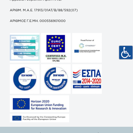
ΑΡΙΘΜ. Μ.Α.Ε. 17913/01ΑΤ/Β/88/592(07)
ΑΡΙΘΜΟΣ Γ.Ε.ΜΗ. 000556901000