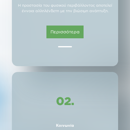
Η προστασία του φυσικού περιβάλλοντος αποτελεί
έννοια αλληλένδετη με την βιώσιμη ανάπτυξη.
Περισσότερα
02.
Κοινωνία