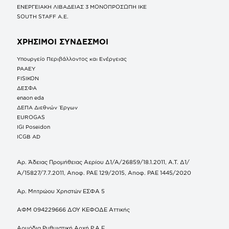
ΕΝΕΡΓΕΙΑΚΗ ΛΙΒΑΔΕΙΑΣ 3 ΜΟΝΟΠΡΟΣΩΠΗ ΙΚΕ
SOUTH STAFF Α.Ε.
ΧΡΗΣΙΜΟΙ ΣΥΝΔΕΣΜΟΙ
Υπουργείο Περιβάλλοντος και Ενέργειας
ΡΑΑΕΥ
FISIKON
ΔΕΣΦΑ
enaon eda
ΔΕΠΑ Διεθνών Έργων
EUROGAS
IGI Poseidon
ICGB AD
Αρ. Άδειας Προμήθειας Αερίου Δ1/Α/26859/18.1.2011, Α.Τ. Δ1/
Α/15827/7.7.2011, Αποφ. ΡΑΕ 129/2015, Αποφ. ΡΑΕ 1445/2020
Αρ. Μητρώου Χρηστών ΕΣΦΑ 5
ΑΦΜ 094229666 ΔΟΥ ΚΕΦΟΔΕ Αττικής
Αρμόδια Ρυθμιστική Αρχή Ρ.Α.Ε.