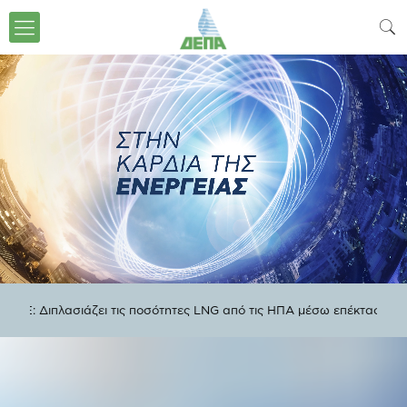
λασιάζει τις ποσότητες LNG από τις ΗΠΑ μέσω επέκτασης της συμφω