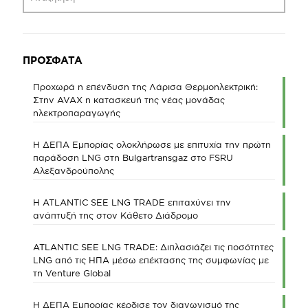
ΠΡΟΣΦΑΤΑ
Προχωρά η επένδυση της Λάρισα Θερμοηλεκτρική:
Στην AVAX η κατασκευή της νέας μονάδας
ηλεκτροπαραγωγής
Η ΔΕΠΑ Εμπορίας ολοκλήρωσε με επιτυχία την πρώτη
παράδοση LNG στη Bulgartransgaz στο FSRU
Αλεξανδρούπολης
Η ATLANTIC SEE LNG TRADE επιταχύνει την
ανάπτυξή της στον Κάθετο Διάδρομο
ATLANTIC SEE LNG TRADE: Διπλασιάζει τις ποσότητες
LNG από τις ΗΠΑ μέσω επέκτασης της συμφωνίας με
τη Venture Global
Η ΔΕΠΑ Εμπορίας κέρδισε τον διαγωνισμό της