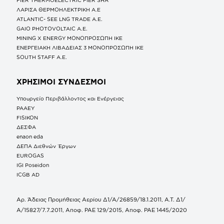
ΛΑΡΙΣΑ ΘΕΡΜΟΗΛΕΚΤΡΙΚΗ A.E
ATLANTIC- SEE LNG TRADE A.E.
GAIO PHOTOVOLTAIC Α.Ε.
MINING X ENERGY ΜΟΝΟΠΡΟΣΩΠΗ ΙΚΕ
ΕΝΕΡΓΕΙΑΚΗ ΛΙΒΑΔΕΙΑΣ 3 ΜΟΝΟΠΡΟΣΩΠΗ ΙΚΕ
SOUTH STAFF Α.Ε.
ΧΡΗΣΙΜΟΙ ΣΥΝΔΕΣΜΟΙ
Υπουργείο Περιβάλλοντος και Ενέργειας
ΡΑΑΕΥ
FISIKON
ΔΕΣΦΑ
enaon eda
ΔΕΠΑ Διεθνών Έργων
EUROGAS
IGI Poseidon
ICGB AD
Αρ. Άδειας Προμήθειας Αερίου Δ1/Α/26859/18.1.2011, Α.Τ. Δ1/
Α/15827/7.7.2011, Αποφ. ΡΑΕ 129/2015, Αποφ. ΡΑΕ 1445/2020