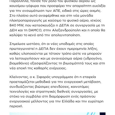
Παράλληλα, τόνισε τον ρόλο του φυσικού αερίου ως
καυσίμου-γέφυρα που προσφέρει την απαραίτητη ευελιξία
για την ενσωμάτωση των ΑΠΕ, ειδικά στις ώρες αιχμής.
Στο πλαίσιο αυτό αναφέρθηκε και στη νέα μονάδα
ηλεκτροπαραγωγής με καύσιμο το φυσικό αέριο, ισχύος
840 MW, που κατασκευάζει η ΔΕΠΑ σε συνεργασία με τη
ΔΕΗ και τη DAMCO, στην Αλεξανδρούπολη και η οποία θα
καλύψει το κενό από την απολιγνιτοποίηση.
Σημείωσε ωστόσο, ότι οι νέες υποδομές στις οποίες
πρωταγωνιστεί η ΔΕΠΑ δεν έχουν ημερομηνία λήξης,
καθώς υλοποιούνται με τέτοιον τρόπο ώστε να μπορούν
να λειτουργήσουν και με ανανεώσιμα αέρια (υδρογόνο,
βιομεθάνιο) εξασφαλίζοντας τη βιωσιμότητά τους και στη
νέα εποχή της καθαρής ενέργειας.
Κλείνοντας, ο κ. Ξιφαράς υπογράμμισε ότι η εταιρεία
προετοιμάζεται μεθοδικά για την ενεργειακή μετάβαση,
συνδυάζοντας βιώσιμες επενδύσεις, καινοτόμες
τεχνολογίες και στρατηγικές διεθνείς συνεργασίες, με
στόχο να συμβάλει στη διαμόρφωση ενός πράσινου
ενεργειακού μέλλοντος για την Ελλάδα και την ευρύτερη
περιοχή.