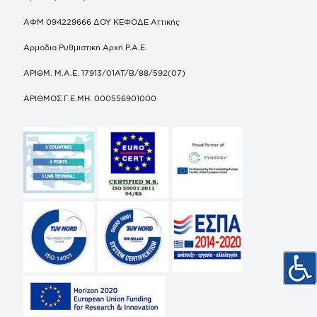
ΑΦΜ 094229666 ΔΟΥ ΚΕΦΟΔΕ Αττικής
Αρμόδια Ρυθμιστική Αρχή Ρ.Α.Ε.
ΑΡΙΘΜ. Μ.Α.Ε. 17913/01ΑΤ/Β/88/592(07)
ΑΡΙΘΜΟΣ Γ.Ε.ΜΗ. 000556901000