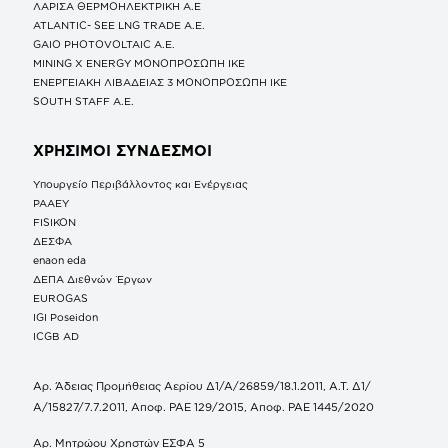
ΛΑΡΙΣΑ ΘΕΡΜΟΗΛΕΚΤΡΙΚΗ A.E
ATLANTIC- SEE LNG TRADE A.E.
GAIO PHOTOVOLTAIC Α.Ε.
MINING X ENERGY ΜΟΝΟΠΡΟΣΩΠΗ ΙΚΕ
ΕΝΕΡΓΕΙΑΚΗ ΛΙΒΑΔΕΙΑΣ 3 ΜΟΝΟΠΡΟΣΩΠΗ ΙΚΕ
SOUTH STAFF Α.Ε.
ΧΡΗΣΙΜΟΙ ΣΥΝΔΕΣΜΟΙ
Υπουργείο Περιβάλλοντος και Ενέργειας
ΡΑΑΕΥ
FISIKON
ΔΕΣΦΑ
enaon eda
ΔΕΠΑ Διεθνών Έργων
EUROGAS
IGI Poseidon
ICGB AD
Αρ. Άδειας Προμήθειας Αερίου Δ1/Α/26859/18.1.2011, Α.Τ. Δ1/
Α/15827/7.7.2011, Αποφ. ΡΑΕ 129/2015, Αποφ. ΡΑΕ 1445/2020
Αρ. Μητρώου Χρηστών ΕΣΦΑ 5