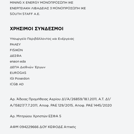
MINING X ENERGY ΜΟΝΟΠΡΟΣΩΠΗ ΙΚΕ
ΕΝΕΡΓΕΙΑΚΗ ΛΙΒΑΔΕΙΑΣ 3 ΜΟΝΟΠΡΟΣΩΠΗ ΙΚΕ
SOUTH STAFF Α.Ε.
ΧΡΗΣΙΜΟΙ ΣΥΝΔΕΣΜΟΙ
Υπουργείο Περιβάλλοντος και Ενέργειας
ΡΑΑΕΥ
FISIKON
ΔΕΣΦΑ
enaon eda
ΔΕΠΑ Διεθνών Έργων
EUROGAS
IGI Poseidon
ICGB AD
Αρ. Άδειας Προμήθειας Αερίου Δ1/Α/26859/18.1.2011, Α.Τ. Δ1/
Α/15827/7.7.2011, Αποφ. ΡΑΕ 129/2015, Αποφ. ΡΑΕ 1445/2020
Αρ. Μητρώου Χρηστών ΕΣΦΑ 5
ΑΦΜ 094229666 ΔΟΥ ΚΕΦΟΔΕ Αττικής