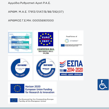
Αρμόδια Ρυθμιστική Αρχή Ρ.Α.Ε.
ΑΡΙΘΜ. Μ.Α.Ε. 17913/01ΑΤ/Β/88/592(07)
ΑΡΙΘΜΟΣ Γ.Ε.ΜΗ. 000556901000