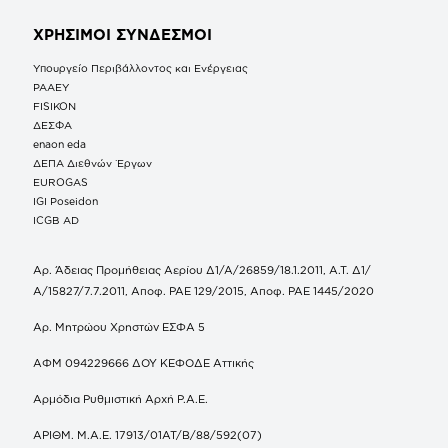
ΧΡΗΣΙΜΟΙ ΣΥΝΔΕΣΜΟΙ
Υπουργείο Περιβάλλοντος και Ενέργειας
ΡΑΑΕΥ
FISIKON
ΔΕΣΦΑ
enaon eda
ΔΕΠΑ Διεθνών Έργων
EUROGAS
IGI Poseidon
ICGB AD
Αρ. Άδειας Προμήθειας Αερίου Δ1/Α/26859/18.1.2011, Α.Τ. Δ1/
Α/15827/7.7.2011, Αποφ. ΡΑΕ 129/2015, Αποφ. ΡΑΕ 1445/2020
Αρ. Μητρώου Χρηστών ΕΣΦΑ 5
ΑΦΜ 094229666 ΔΟΥ ΚΕΦΟΔΕ Αττικής
Αρμόδια Ρυθμιστική Αρχή Ρ.Α.Ε.
ΑΡΙΘΜ. Μ.Α.Ε. 17913/01ΑΤ/Β/88/592(07)