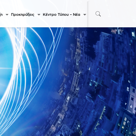
ξη
Προκηρύξεις
Κέντρο Τύπου – Νέα