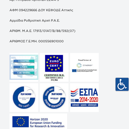
ΑΦΜ 094229666 ΔΟΥ ΚΕΦΟΔΕ Αττικής
Αρμόδια Ρυθμιστική Αρχή Ρ.Α.Ε.
ΑΡΙΘΜ. Μ.Α.Ε. 17913/01ΑΤ/Β/88/592(07)
ΑΡΙΘΜΟΣ Γ.Ε.ΜΗ. 000556901000