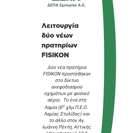
Λειτουργία
δύο νέων
πρατηρίων
FISIKON
Δύο νέα πρατήρια
FISIKON προστέθηκαν
στο δίκτυο
ανεφοδιασμού
οχημάτων με φυσικό
αέριο. Το ένα στη
ο
Λαμία (6
χλμ Π.Ε.Ο.
Λαμίας Στυλίδας) και
το άλλο στον Αγ.
Ιωάννη Ρέντη, Αττικής