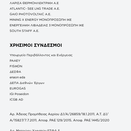
ΛΑΡΙΣΑ ΘΕΡΜΟΗΛΕΚΤΡΙΚΗ A.E
ATLANTIC- SEE LNG TRADE A.E.
GAIO PHOTOVOLTAIC Α.Ε.
MINING X ENERGY ΜΟΝΟΠΡΟΣΩΠΗ ΙΚΕ
ΕΝΕΡΓΕΙΑΚΗ ΛΙΒΑΔΕΙΑΣ 3 ΜΟΝΟΠΡΟΣΩΠΗ ΙΚΕ
SOUTH STAFF Α.Ε.
ΧΡΗΣΙΜΟΙ ΣΥΝΔΕΣΜΟΙ
Υπουργείο Περιβάλλοντος και Ενέργειας
ΡΑΑΕΥ
FISIKON
ΔΕΣΦΑ
enaon eda
ΔΕΠΑ Διεθνών Έργων
EUROGAS
IGI Poseidon
ICGB AD
Αρ. Άδειας Προμήθειας Αερίου Δ1/Α/26859/18.1.2011, Α.Τ. Δ1/
Α/15827/7.7.2011, Αποφ. ΡΑΕ 129/2015, Αποφ. ΡΑΕ 1445/2020
Αρ. Μητρώου Χρηστών ΕΣΦΑ 5