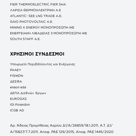
FIER THERMOELECTRIC FIER SHA
ΛΑΡΙΣΑ ΘΕΡΜΟΗΛΕΚΤΡΙΚΗ A.E
ATLANTIC- SEE LNG TRADE A.E.
GAIO PHOTOVOLTAIC Α.Ε.
MINING X ENERGY ΜΟΝΟΠΡΟΣΩΠΗ ΙΚΕ
ΕΝΕΡΓΕΙΑΚΗ ΛΙΒΑΔΕΙΑΣ 3 ΜΟΝΟΠΡΟΣΩΠΗ ΙΚΕ
SOUTH STAFF Α.Ε.
ΧΡΗΣΙΜΟΙ ΣΥΝΔΕΣΜΟΙ
Υπουργείο Περιβάλλοντος και Ενέργειας
ΡΑΑΕΥ
FISIKON
ΔΕΣΦΑ
enaon eda
ΔΕΠΑ Διεθνών Έργων
EUROGAS
IGI Poseidon
ICGB AD
Αρ. Άδειας Προμήθειας Αερίου Δ1/Α/26859/18.1.2011, Α.Τ. Δ1/
Α/15827/7.7.2011, Αποφ. ΡΑΕ 129/2015, Αποφ. ΡΑΕ 1445/2020