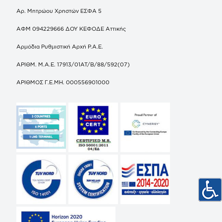
Αρ. Μητρώου Χρηστών ΕΣΦΑ 5
ΑΦΜ 094229666 ΔΟΥ ΚΕΦΟΔΕ Αττικής
Αρμόδια Ρυθμιστική Αρχή Ρ.Α.Ε.
ΑΡΙΘΜ. Μ.Α.Ε. 17913/01ΑΤ/Β/88/592(07)
ΑΡΙΘΜΟΣ Γ.Ε.ΜΗ. 000556901000