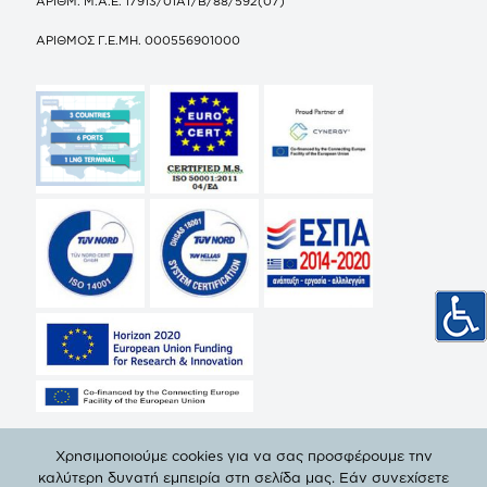
ΑΡΙΘΜ. Μ.Α.Ε. 17913/01ΑΤ/Β/88/592(07)
ΑΡΙΘΜΟΣ Γ.Ε.ΜΗ. 000556901000
Χρησιμοποιούμε cookies για να σας προσφέρουμε την
καλύτερη δυνατή εμπειρία στη σελίδα μας. Εάν συνεχίσετε