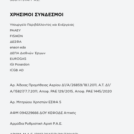
ΧΡΗΣΙΜΟΙ ΣΥΝΔΕΣΜΟΙ
Υπουργείο Περιβάλλοντος και Ενέργειας
ΡΑΑΕΥ
FISIKON
ΔΕΣΦΑ
enaon eda
ΔΕΠΑ Διεθνών Έργων
EUROGAS
IGI Poseidon
ICGB AD
Αρ. Άδειας Προμήθειας Αερίου Δ1/Α/26859/18.1.2011, Α.Τ. Δ1/
Α/15827/7.7.2011, Αποφ. ΡΑΕ 129/2015, Αποφ. ΡΑΕ 1445/2020
Αρ. Μητρώου Χρηστών ΕΣΦΑ 5
ΑΦΜ 094229666 ΔΟΥ ΚΕΦΟΔΕ Αττικής
Αρμόδια Ρυθμιστική Αρχή Ρ.Α.Ε.