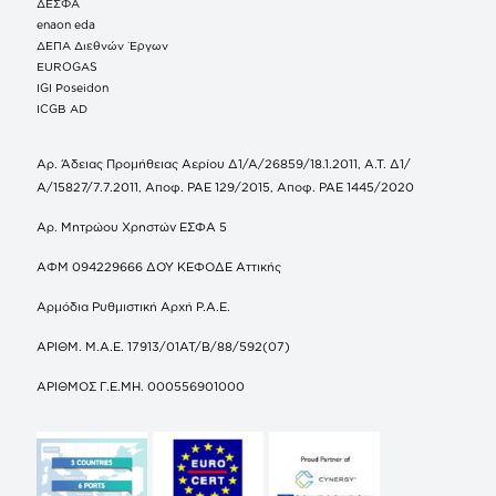
ΔΕΣΦΑ
enaon eda
ΔΕΠΑ Διεθνών Έργων
EUROGAS
IGI Poseidon
ICGB AD
Αρ. Άδειας Προμήθειας Αερίου Δ1/Α/26859/18.1.2011, Α.Τ. Δ1/
Α/15827/7.7.2011, Αποφ. ΡΑΕ 129/2015, Αποφ. ΡΑΕ 1445/2020
Αρ. Μητρώου Χρηστών ΕΣΦΑ 5
ΑΦΜ 094229666 ΔΟΥ ΚΕΦΟΔΕ Αττικής
Αρμόδια Ρυθμιστική Αρχή Ρ.Α.Ε.
ΑΡΙΘΜ. Μ.Α.Ε. 17913/01ΑΤ/Β/88/592(07)
ΑΡΙΘΜΟΣ Γ.Ε.ΜΗ. 000556901000