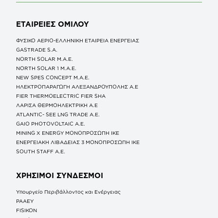
ΕΤΑΙΡΕΙΕΣ
ΟΜΙΛΟΥ
ΦΥΣΙΚΟ ΑΕΡΙΟ-ΕΛΛΗΝΙΚΗ ΕΤΑΙΡΕΙΑ ΕΝΕΡΓΕΙΑΣ
GASTRADE S.A.
NORTH SOLAR M.Α.Ε.
NORTH SOLAR 1 M.Α.Ε.
NEW SPES CONCEPT Μ.Α.Ε.
ΗΛΕΚΤΡΟΠΑΡΑΓΩΓΗ ΑΛΕΞΑΝΔΡΟΥΠΟΛΗΣ A.E
FIER THERMOELECTRIC FIER SHA
ΛΑΡΙΣΑ ΘΕΡΜΟΗΛΕΚΤΡΙΚΗ A.E
ATLANTIC- SEE LNG TRADE A.E.
GAIO PHOTOVOLTAIC Α.Ε.
MINING X ENERGY ΜΟΝΟΠΡΟΣΩΠΗ ΙΚΕ
ΕΝΕΡΓΕΙΑΚΗ ΛΙΒΑΔΕΙΑΣ 3 ΜΟΝΟΠΡΟΣΩΠΗ ΙΚΕ
SOUTH STAFF Α.Ε.
ΧΡΗΣΙΜΟΙ ΣΥΝΔΕΣΜΟΙ
Υπουργείο Περιβάλλοντος και Ενέργειας
ΡΑΑΕΥ
FISIKON