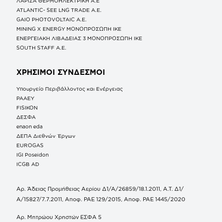
ΛΑΡΙΣΑ ΘΕΡΜΟΗΛΕΚΤΡΙΚΗ A.E
ATLANTIC- SEE LNG TRADE A.E.
GAIO PHOTOVOLTAIC Α.Ε.
MINING X ENERGY ΜΟΝΟΠΡΟΣΩΠΗ ΙΚΕ
ΕΝΕΡΓΕΙΑΚΗ ΛΙΒΑΔΕΙΑΣ 3 ΜΟΝΟΠΡΟΣΩΠΗ ΙΚΕ
SOUTH STAFF Α.Ε.
ΧΡΗΣΙΜΟΙ ΣΥΝΔΕΣΜΟΙ
Υπουργείο Περιβάλλοντος και Ενέργειας
ΡΑΑΕΥ
FISIKON
ΔΕΣΦΑ
enaon eda
ΔΕΠΑ Διεθνών Έργων
EUROGAS
IGI Poseidon
ICGB AD
Αρ. Άδειας Προμήθειας Αερίου Δ1/Α/26859/18.1.2011, Α.Τ. Δ1/
Α/15827/7.7.2011, Αποφ. ΡΑΕ 129/2015, Αποφ. ΡΑΕ 1445/2020
Αρ. Μητρώου Χρηστών ΕΣΦΑ 5