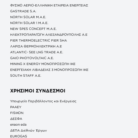
ΦΥΣΙΚΟ ΑΕΡΙΟ-ΕΛΛΗΝΙΚΗ ΕΤΑΙΡΕΙΑ ΕΝΕΡΓΕΙΑΣ
GASTRADE S.A.
NORTH SOLAR M.Α.Ε.
NORTH SOLAR 1 M.Α.Ε.
NEW SPES CONCEPT Μ.Α.Ε.
ΗΛΕΚΤΡΟΠΑΡΑΓΩΓΗ ΑΛΕΞΑΝΔΡΟΥΠΟΛΗΣ A.E
FIER THERMOELECTRIC FIER SHA
ΛΑΡΙΣΑ ΘΕΡΜΟΗΛΕΚΤΡΙΚΗ A.E
ATLANTIC- SEE LNG TRADE A.E.
GAIO PHOTOVOLTAIC Α.Ε.
MINING X ENERGY ΜΟΝΟΠΡΟΣΩΠΗ ΙΚΕ
ΕΝΕΡΓΕΙΑΚΗ ΛΙΒΑΔΕΙΑΣ 3 ΜΟΝΟΠΡΟΣΩΠΗ ΙΚΕ
SOUTH STAFF Α.Ε.
ΧΡΗΣΙΜΟΙ ΣΥΝΔΕΣΜΟΙ
Υπουργείο Περιβάλλοντος και Ενέργειας
ΡΑΑΕΥ
FISIKON
ΔΕΣΦΑ
enaon eda
ΔΕΠΑ Διεθνών Έργων
EUROGAS