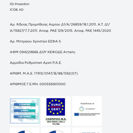
IGI Poseidon
ICGB AD
Αρ. Άδειας Προμήθειας Αερίου Δ1/Α/26859/18.1.2011, Α.Τ. Δ1/
Α/15827/7.7.2011, Αποφ. ΡΑΕ 129/2015, Αποφ. ΡΑΕ 1445/2020
Αρ. Μητρώου Χρηστών ΕΣΦΑ 5
ΑΦΜ 094229666 ΔΟΥ ΚΕΦΟΔΕ Αττικής
Αρμόδια Ρυθμιστική Αρχή Ρ.Α.Ε.
ΑΡΙΘΜ. Μ.Α.Ε. 17913/01ΑΤ/Β/88/592(07)
ΑΡΙΘΜΟΣ Γ.Ε.ΜΗ. 000556901000