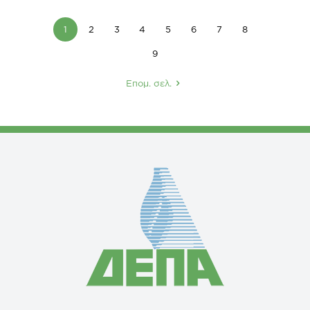
1
2
3
4
5
6
7
8
9
Επομ. σελ.