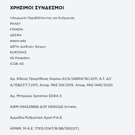
ΧΡΗΣΙΜΟΙ ΣΥΝΔΕΣΜΟΙ
Υπουργείο Περιβάλλοντος και Ενέργειας
ΡΑΑΕΥ
FISIKON
ΔΕΣΦΑ
enaon eda
ΔΕΠΑ Διεθνών Έργων
EUROGAS
IGI Poseidon
ICGB AD
Αρ. Άδειας Προμήθειας Αερίου Δ1/Α/26859/18.1.2011, Α.Τ. Δ1/
Α/15827/7.7.2011, Αποφ. ΡΑΕ 129/2015, Αποφ. ΡΑΕ 1445/2020
Αρ. Μητρώου Χρηστών ΕΣΦΑ 5
ΑΦΜ 094229666 ΔΟΥ ΚΕΦΟΔΕ Αττικής
Αρμόδια Ρυθμιστική Αρχή Ρ.Α.Ε.
ΑΡΙΘΜ. Μ.Α.Ε. 17913/01ΑΤ/Β/88/592(07)