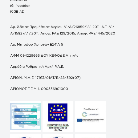
IGI Poseidon
ICGB AD
Αρ. Άδειας Προμήθειας Αερίου Δ1/Α/26859/18.1.2011, Α.Τ. Δ1/
Α/15827/7.7.2011, Αποφ. ΡΑΕ 129/2015, Αποφ. ΡΑΕ 1445/2020
Αρ. Μητρώου Χρηστών ΕΣΦΑ 5
ΑΦΜ 094229666 ΔΟΥ ΚΕΦΟΔΕ Αττικής
Αρμόδια Ρυθμιστική Αρχή Ρ.Α.Ε.
ΑΡΙΘΜ. Μ.Α.Ε. 17913/01ΑΤ/Β/88/592(07)
ΑΡΙΘΜΟΣ Γ.Ε.ΜΗ. 000556901000