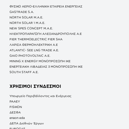
ΦΥΣΙΚΟ ΑΕΡΙΟ-ΕΛΛΗΝΙΚΗ ΕΤΑΙΡΕΙΑ ΕΝΕΡΓΕΙΑΣ
GASTRADE S.A.
NORTH SOLAR M.Α.Ε.
NORTH SOLAR 1 M.Α.Ε.
NEW SPES CONCEPT Μ.Α.Ε.
ΗΛΕΚΤΡΟΠΑΡΑΓΩΓΗ ΑΛΕΞΑΝΔΡΟΥΠΟΛΗΣ A.E
FIER THERMOELECTRIC FIER SHA
ΛΑΡΙΣΑ ΘΕΡΜΟΗΛΕΚΤΡΙΚΗ A.E
ATLANTIC- SEE LNG TRADE A.E.
GAIO PHOTOVOLTAIC Α.Ε.
MINING X ENERGY ΜΟΝΟΠΡΟΣΩΠΗ ΙΚΕ
ΕΝΕΡΓΕΙΑΚΗ ΛΙΒΑΔΕΙΑΣ 3 ΜΟΝΟΠΡΟΣΩΠΗ ΙΚΕ
SOUTH STAFF Α.Ε.
ΧΡΗΣΙΜΟΙ ΣΥΝΔΕΣΜΟΙ
Υπουργείο Περιβάλλοντος και Ενέργειας
ΡΑΑΕΥ
FISIKON
ΔΕΣΦΑ
enaon eda
ΔΕΠΑ Διεθνών Έργων
EUROGAS