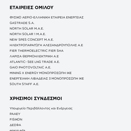
ΕΤΑΙΡΕΙΕΣ
ΟΜΙΛΟΥ
ΦΥΣΙΚΟ ΑΕΡΙΟ-ΕΛΛΗΝΙΚΗ ΕΤΑΙΡΕΙΑ ΕΝΕΡΓΕΙΑΣ
GASTRADE S.A.
NORTH SOLAR M.Α.Ε.
NORTH SOLAR 1 M.Α.Ε.
NEW SPES CONCEPT Μ.Α.Ε.
ΗΛΕΚΤΡΟΠΑΡΑΓΩΓΗ ΑΛΕΞΑΝΔΡΟΥΠΟΛΗΣ A.E
FIER THERMOELECTRIC FIER SHA
ΛΑΡΙΣΑ ΘΕΡΜΟΗΛΕΚΤΡΙΚΗ A.E
ATLANTIC- SEE LNG TRADE A.E.
GAIO PHOTOVOLTAIC Α.Ε.
MINING X ENERGY ΜΟΝΟΠΡΟΣΩΠΗ ΙΚΕ
ΕΝΕΡΓΕΙΑΚΗ ΛΙΒΑΔΕΙΑΣ 3 ΜΟΝΟΠΡΟΣΩΠΗ ΙΚΕ
SOUTH STAFF Α.Ε.
ΧΡΗΣΙΜΟΙ ΣΥΝΔΕΣΜΟΙ
Υπουργείο Περιβάλλοντος και Ενέργειας
ΡΑΑΕΥ
FISIKON
ΔΕΣΦΑ
enaon eda