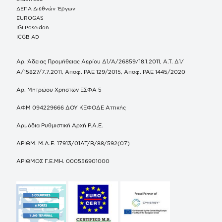
ΔΕΠΑ Διεθνών Έργων
EUROGAS
IGI Poseidon
ICGB AD
Αρ. Άδειας Προμήθειας Αερίου Δ1/Α/26859/18.1.2011, Α.Τ. Δ1/
Α/15827/7.7.2011, Αποφ. ΡΑΕ 129/2015, Αποφ. ΡΑΕ 1445/2020
Αρ. Μητρώου Χρηστών ΕΣΦΑ 5
ΑΦΜ 094229666 ΔΟΥ ΚΕΦΟΔΕ Αττικής
Αρμόδια Ρυθμιστική Αρχή Ρ.Α.Ε.
ΑΡΙΘΜ. Μ.Α.Ε. 17913/01ΑΤ/Β/88/592(07)
ΑΡΙΘΜΟΣ Γ.Ε.ΜΗ. 000556901000