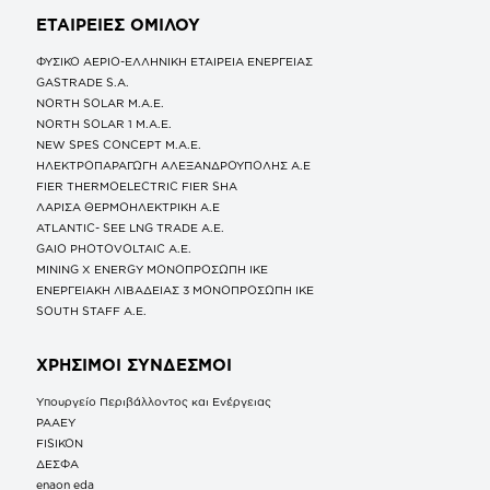
ΕΤΑΙΡΕΙΕΣ
ΟΜΙΛΟΥ
ΦΥΣΙΚΟ ΑΕΡΙΟ-ΕΛΛΗΝΙΚΗ ΕΤΑΙΡΕΙΑ ΕΝΕΡΓΕΙΑΣ
GASTRADE S.A.
NORTH SOLAR M.Α.Ε.
NORTH SOLAR 1 M.Α.Ε.
NEW SPES CONCEPT Μ.Α.Ε.
ΗΛΕΚΤΡΟΠΑΡΑΓΩΓΗ ΑΛΕΞΑΝΔΡΟΥΠΟΛΗΣ A.E
FIER THERMOELECTRIC FIER SHA
ΛΑΡΙΣΑ ΘΕΡΜΟΗΛΕΚΤΡΙΚΗ A.E
ATLANTIC- SEE LNG TRADE A.E.
GAIO PHOTOVOLTAIC Α.Ε.
MINING X ENERGY ΜΟΝΟΠΡΟΣΩΠΗ ΙΚΕ
ΕΝΕΡΓΕΙΑΚΗ ΛΙΒΑΔΕΙΑΣ 3 ΜΟΝΟΠΡΟΣΩΠΗ ΙΚΕ
SOUTH STAFF Α.Ε.
ΧΡΗΣΙΜΟΙ ΣΥΝΔΕΣΜΟΙ
Υπουργείο Περιβάλλοντος και Ενέργειας
ΡΑΑΕΥ
FISIKON
ΔΕΣΦΑ
enaon eda