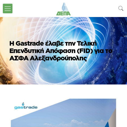
Η Gastrade έλαβε την Τελική
Επενδυτική Απόφαση (FID) για το
ΑΣΦΑ Αλεξανδρούπολης