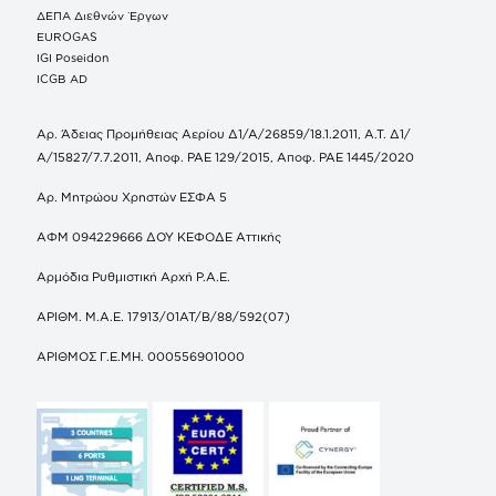
ΔΕΠΑ Διεθνών Έργων
EUROGAS
IGI Poseidon
ICGB AD
Αρ. Άδειας Προμήθειας Αερίου Δ1/Α/26859/18.1.2011, Α.Τ. Δ1/
Α/15827/7.7.2011, Αποφ. ΡΑΕ 129/2015, Αποφ. ΡΑΕ 1445/2020
Αρ. Μητρώου Χρηστών ΕΣΦΑ 5
ΑΦΜ 094229666 ΔΟΥ ΚΕΦΟΔΕ Αττικής
Αρμόδια Ρυθμιστική Αρχή Ρ.Α.Ε.
ΑΡΙΘΜ. Μ.Α.Ε. 17913/01ΑΤ/Β/88/592(07)
ΑΡΙΘΜΟΣ Γ.Ε.ΜΗ. 000556901000