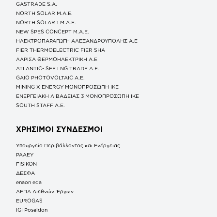
GASTRADE S.A.
NORTH SOLAR M.Α.Ε.
NORTH SOLAR 1 M.Α.Ε.
NEW SPES CONCEPT Μ.Α.Ε.
ΗΛΕΚΤΡΟΠΑΡΑΓΩΓΗ ΑΛΕΞΑΝΔΡΟΥΠΟΛΗΣ A.E
FIER THERMOELECTRIC FIER SHA
ΛΑΡΙΣΑ ΘΕΡΜΟΗΛΕΚΤΡΙΚΗ A.E
ATLANTIC- SEE LNG TRADE A.E.
GAIO PHOTOVOLTAIC Α.Ε.
MINING X ENERGY ΜΟΝΟΠΡΟΣΩΠΗ ΙΚΕ
ΕΝΕΡΓΕΙΑΚΗ ΛΙΒΑΔΕΙΑΣ 3 ΜΟΝΟΠΡΟΣΩΠΗ ΙΚΕ
SOUTH STAFF Α.Ε.
ΧΡΗΣΙΜΟΙ ΣΥΝΔΕΣΜΟΙ
Υπουργείο Περιβάλλοντος και Ενέργειας
ΡΑΑΕΥ
FISIKON
ΔΕΣΦΑ
enaon eda
ΔΕΠΑ Διεθνών Έργων
EUROGAS
IGI Poseidon