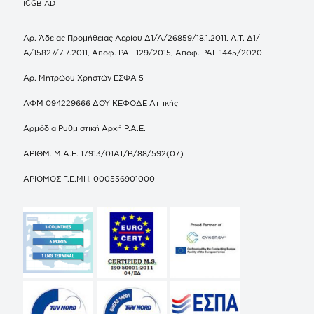
ICGB AD
Αρ. Άδειας Προμήθειας Αερίου Δ1/Α/26859/18.1.2011, Α.Τ. Δ1/
Α/15827/7.7.2011, Αποφ. ΡΑΕ 129/2015, Αποφ. ΡΑΕ 1445/2020
Αρ. Μητρώου Χρηστών ΕΣΦΑ 5
ΑΦΜ 094229666 ΔΟΥ ΚΕΦΟΔΕ Αττικής
Αρμόδια Ρυθμιστική Αρχή Ρ.Α.Ε.
ΑΡΙΘΜ. Μ.Α.Ε. 17913/01ΑΤ/Β/88/592(07)
ΑΡΙΘΜΟΣ Γ.Ε.ΜΗ. 000556901000