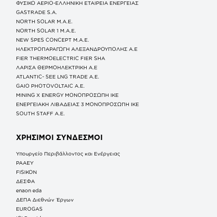
ΦΥΣΙΚΟ ΑΕΡΙΟ-ΕΛΛΗΝΙΚΗ ΕΤΑΙΡΕΙΑ ΕΝΕΡΓΕΙΑΣ
GASTRADE S.A.
NORTH SOLAR M.Α.Ε.
NORTH SOLAR 1 M.Α.Ε.
NEW SPES CONCEPT Μ.Α.Ε.
ΗΛΕΚΤΡΟΠΑΡΑΓΩΓΗ ΑΛΕΞΑΝΔΡΟΥΠΟΛΗΣ A.E
FIER THERMOELECTRIC FIER SHA
ΛΑΡΙΣΑ ΘΕΡΜΟΗΛΕΚΤΡΙΚΗ A.E
ATLANTIC- SEE LNG TRADE A.E.
GAIO PHOTOVOLTAIC Α.Ε.
MINING X ENERGY ΜΟΝΟΠΡΟΣΩΠΗ ΙΚΕ
ΕΝΕΡΓΕΙΑΚΗ ΛΙΒΑΔΕΙΑΣ 3 ΜΟΝΟΠΡΟΣΩΠΗ ΙΚΕ
SOUTH STAFF Α.Ε.
ΧΡΗΣΙΜΟΙ ΣΥΝΔΕΣΜΟΙ
Υπουργείο Περιβάλλοντος και Ενέργειας
ΡΑΑΕΥ
FISIKON
ΔΕΣΦΑ
enaon eda
ΔΕΠΑ Διεθνών Έργων
EUROGAS