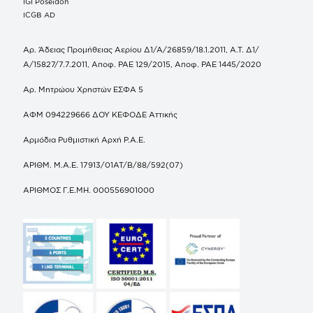
IGI Poseidon
ICGB AD
Αρ. Άδειας Προμήθειας Αερίου Δ1/Α/26859/18.1.2011, Α.Τ. Δ1/
Α/15827/7.7.2011, Αποφ. ΡΑΕ 129/2015, Αποφ. ΡΑΕ 1445/2020
Αρ. Μητρώου Χρηστών ΕΣΦΑ 5
ΑΦΜ 094229666 ΔΟΥ ΚΕΦΟΔΕ Αττικής
Αρμόδια Ρυθμιστική Αρχή Ρ.Α.Ε.
ΑΡΙΘΜ. Μ.Α.Ε. 17913/01ΑΤ/Β/88/592(07)
ΑΡΙΘΜΟΣ Γ.Ε.ΜΗ. 000556901000