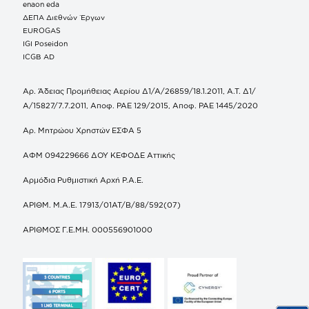
enaon eda
ΔΕΠΑ Διεθνών Έργων
EUROGAS
IGI Poseidon
ICGB AD
Αρ. Άδειας Προμήθειας Αερίου Δ1/Α/26859/18.1.2011, Α.Τ. Δ1/
Α/15827/7.7.2011, Αποφ. ΡΑΕ 129/2015, Αποφ. ΡΑΕ 1445/2020
Αρ. Μητρώου Χρηστών ΕΣΦΑ 5
ΑΦΜ 094229666 ΔΟΥ ΚΕΦΟΔΕ Αττικής
Αρμόδια Ρυθμιστική Αρχή Ρ.Α.Ε.
ΑΡΙΘΜ. Μ.Α.Ε. 17913/01ΑΤ/Β/88/592(07)
ΑΡΙΘΜΟΣ Γ.Ε.ΜΗ. 000556901000