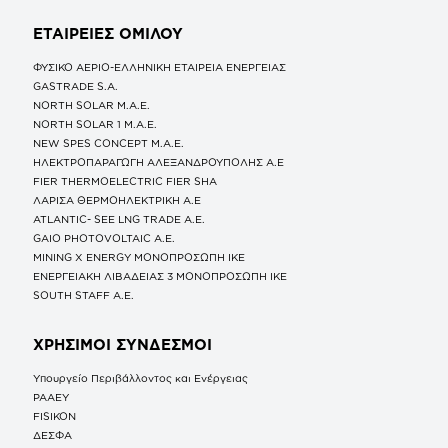
ΕΤΑΙΡΕΙΕΣ
ΟΜΙΛΟΥ
ΦΥΣΙΚΟ ΑΕΡΙΟ-ΕΛΛΗΝΙΚΗ ΕΤΑΙΡΕΙΑ ΕΝΕΡΓΕΙΑΣ
GASTRADE S.A.
NORTH SOLAR M.Α.Ε.
NORTH SOLAR 1 M.Α.Ε.
NEW SPES CONCEPT Μ.Α.Ε.
ΗΛΕΚΤΡΟΠΑΡΑΓΩΓΗ ΑΛΕΞΑΝΔΡΟΥΠΟΛΗΣ A.E
FIER THERMOELECTRIC FIER SHA
ΛΑΡΙΣΑ ΘΕΡΜΟΗΛΕΚΤΡΙΚΗ A.E
ATLANTIC- SEE LNG TRADE A.E.
GAIO PHOTOVOLTAIC Α.Ε.
MINING X ENERGY ΜΟΝΟΠΡΟΣΩΠΗ ΙΚΕ
ΕΝΕΡΓΕΙΑΚΗ ΛΙΒΑΔΕΙΑΣ 3 ΜΟΝΟΠΡΟΣΩΠΗ ΙΚΕ
SOUTH STAFF Α.Ε.
ΧΡΗΣΙΜΟΙ ΣΥΝΔΕΣΜΟΙ
Υπουργείο Περιβάλλοντος και Ενέργειας
ΡΑΑΕΥ
FISIKON
ΔΕΣΦΑ