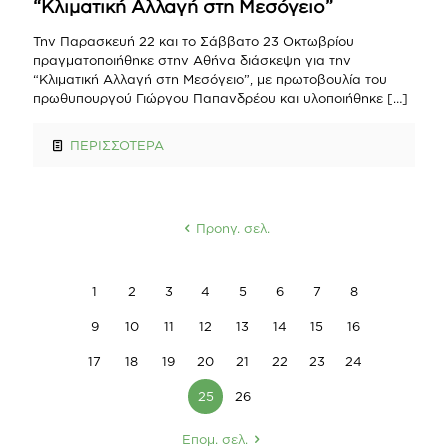
“Κλιματική Αλλαγή στη Μεσόγειο”
Την Παρασκευή 22 και το Σάββατο 23 Οκτωβρίου
πραγματοποιήθηκε στην Αθήνα διάσκεψη για την
“Κλιματική Αλλαγή στη Μεσόγειο”, με πρωτοβουλία του
πρωθυπουργού Γιώργου Παπανδρέου και υλοποιήθηκε
[…]
ΠΕΡΙΣΣΟΤΕΡΑ
Προηγ. σελ.
1
2
3
4
5
6
7
8
9
10
11
12
13
14
15
16
17
18
19
20
21
22
23
24
25
26
Επομ. σελ.