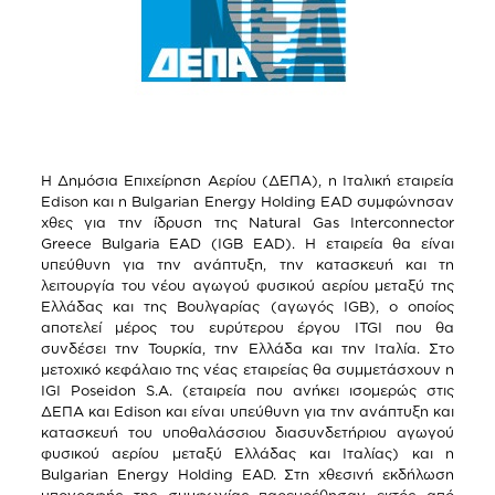
Η Δημόσια Επιχείρηση Αερίου (ΔΕΠΑ), η Ιταλική εταιρεία
Edison και η Bulgarian Energy Holding EAD συμφώνησαν
χθες για την ίδρυση της Natural Gas Interconnector
Greece Bulgaria EAD (IGB EAD). Η εταιρεία θα είναι
υπεύθυνη για την ανάπτυξη, την κατασκευή και τη
λειτουργία του νέου αγωγού φυσικού αερίου μεταξύ της
Ελλάδας και της Βουλγαρίας (αγωγός IGB), ο οποίος
αποτελεί μέρος του ευρύτερου έργου ITGI που θα
συνδέσει την Τουρκία, την Ελλάδα και την Ιταλία. Στο
μετοχικό κεφάλαιο της νέας εταιρείας θα συμμετάσχουν η
IGI Poseidon S.A. (εταιρεία που ανήκει ισομερώς στις
ΔΕΠΑ και Edison και είναι υπεύθυνη για την ανάπτυξη και
κατασκευή του υποθαλάσσιου διασυνδετήριου αγωγού
φυσικού αερίου μεταξύ Ελλάδας και Ιταλίας) και η
Bulgarian Energy Holding EAD. Στη χθεσινή εκδήλωση