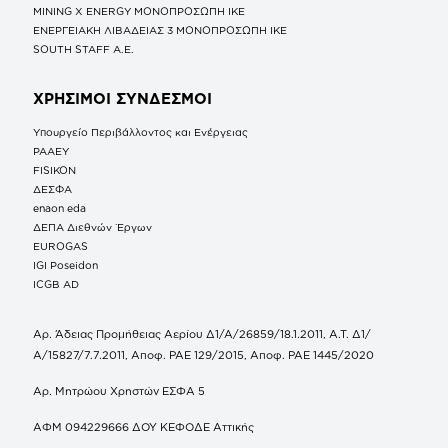
MINING X ENERGY ΜΟΝΟΠΡΟΣΩΠΗ ΙΚΕ
ΕΝΕΡΓΕΙΑΚΗ ΛΙΒΑΔΕΙΑΣ 3 ΜΟΝΟΠΡΟΣΩΠΗ ΙΚΕ
SOUTH STAFF Α.Ε.
ΧΡΗΣΙΜΟΙ ΣΥΝΔΕΣΜΟΙ
Υπουργείο Περιβάλλοντος και Ενέργειας
ΡΑΑΕΥ
FISIKON
ΔΕΣΦΑ
enaon eda
ΔΕΠΑ Διεθνών Έργων
EUROGAS
IGI Poseidon
ICGB AD
Αρ. Άδειας Προμήθειας Αερίου Δ1/Α/26859/18.1.2011, Α.Τ. Δ1/
Α/15827/7.7.2011, Αποφ. ΡΑΕ 129/2015, Αποφ. ΡΑΕ 1445/2020
Αρ. Μητρώου Χρηστών ΕΣΦΑ 5
ΑΦΜ 094229666 ΔΟΥ ΚΕΦΟΔΕ Αττικής