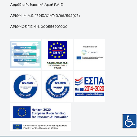
Αρμόδια Ρυθμιστική Αρχή Ρ.Α.Ε.
ΑΡΙΘΜ. Μ.Α.Ε. 17913/01ΑΤ/Β/88/592(07)
ΑΡΙΘΜΟΣ Γ.Ε.ΜΗ. 000556901000