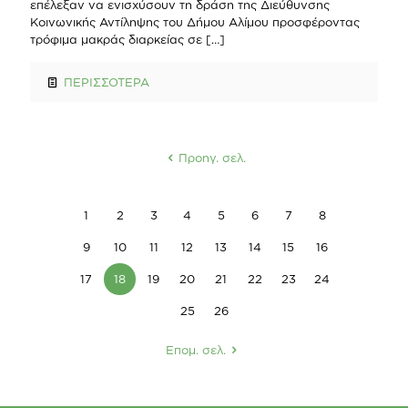
επέλεξαν να ενισχύσουν τη δράση της Διεύθυνσης
Κοινωνικής Αντίληψης του Δήμου Αλίμου προσφέροντας
τρόφιμα μακράς διαρκείας σε
[…]
ΠΕΡΙΣΣΟΤΕΡΑ
Προηγ. σελ.
1
2
3
4
5
6
7
8
9
10
11
12
13
14
15
16
17
18
19
20
21
22
23
24
25
26
Επομ. σελ.