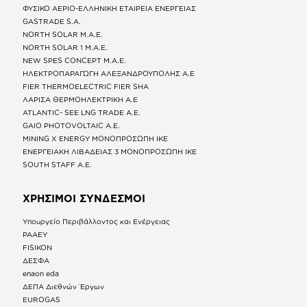
ΦΥΣΙΚΟ ΑΕΡΙΟ-ΕΛΛΗΝΙΚΗ ΕΤΑΙΡΕΙΑ ΕΝΕΡΓΕΙΑΣ
GASTRADE S.A.
NORTH SOLAR M.Α.Ε.
NORTH SOLAR 1 M.Α.Ε.
NEW SPES CONCEPT Μ.Α.Ε.
ΗΛΕΚΤΡΟΠΑΡΑΓΩΓΗ ΑΛΕΞΑΝΔΡΟΥΠΟΛΗΣ A.E
FIER THERMOELECTRIC FIER SHA
ΛΑΡΙΣΑ ΘΕΡΜΟΗΛΕΚΤΡΙΚΗ A.E
ATLANTIC- SEE LNG TRADE A.E.
GAIO PHOTOVOLTAIC Α.Ε.
MINING X ENERGY ΜΟΝΟΠΡΟΣΩΠΗ ΙΚΕ
ΕΝΕΡΓΕΙΑΚΗ ΛΙΒΑΔΕΙΑΣ 3 ΜΟΝΟΠΡΟΣΩΠΗ ΙΚΕ
SOUTH STAFF Α.Ε.
ΧΡΗΣΙΜΟΙ ΣΥΝΔΕΣΜΟΙ
Υπουργείο Περιβάλλοντος και Ενέργειας
ΡΑΑΕΥ
FISIKON
ΔΕΣΦΑ
enaon eda
ΔΕΠΑ Διεθνών Έργων
EUROGAS