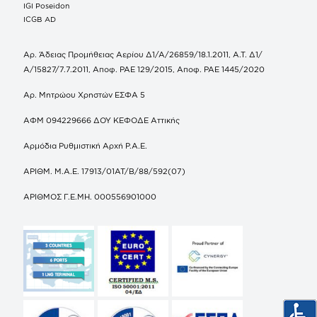
IGI Poseidon
ICGB AD
Αρ. Άδειας Προμήθειας Αερίου Δ1/Α/26859/18.1.2011, Α.Τ. Δ1/
Α/15827/7.7.2011, Αποφ. ΡΑΕ 129/2015, Αποφ. ΡΑΕ 1445/2020
Αρ. Μητρώου Χρηστών ΕΣΦΑ 5
ΑΦΜ 094229666 ΔΟΥ ΚΕΦΟΔΕ Αττικής
Αρμόδια Ρυθμιστική Αρχή Ρ.Α.Ε.
ΑΡΙΘΜ. Μ.Α.Ε. 17913/01ΑΤ/Β/88/592(07)
ΑΡΙΘΜΟΣ Γ.Ε.ΜΗ. 000556901000