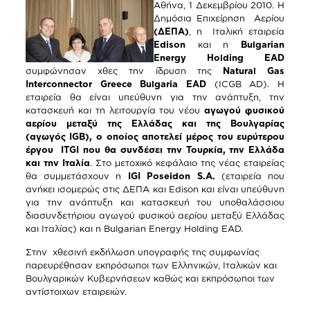
Αθήνα, 1 Δεκεμβρίου 2010. Η
Δημόσια Επιχείρηση Αερίου
(ΔΕΠΑ)
, η Ιταλική εταιρεία
Edison
και η
Bulgarian
Energy Holding EAD
συμφώνησαν χθες την ίδρυση της
Natural Gas
Interconnector Greece Bulgaria EAD
(ICGB AD). Η
εταιρεία θα είναι υπεύθυνη για την ανάπτυξη, την
κατασκευή και τη λειτουργία του νέου
αγωγού φυσικού
αερίου μεταξύ της Ελλάδας και της Βουλγαρίας
(αγωγός IGB), ο οποίος αποτελεί μέρος του ευρύτερου
έργου ITGI που θα συνδέσει την Τουρκία, την Ελλάδα
και την Ιταλία
. Στο μετοχικό κεφάλαιο της νέας εταιρείας
θα συμμετάσχουν η
IGI Poseidon S.A.
(εταιρεία που
ανήκει ισομερώς στις ΔΕΠΑ και Edison και είναι υπεύθυνη
για την ανάπτυξη και κατασκευή του υποθαλάσσιου
διασυνδετήριου αγωγού φυσικού αερίου μεταξύ Ελλάδας
και Ιταλίας) και η Bulgarian Energy Holding EAD.
Στην χθεσινή εκδήλωση υπογραφής της συμφωνίας
παρευρέθησαν εκπρόσωποι των Ελληνικών, Ιταλικών και
Βουλγαρικών Κυβερνήσεων καθώς και εκπρόσωποι των
αντίστοιχων εταιρειών.