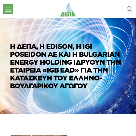
Η ΔΕΠΑ, Η EDISON, Η IGI
POSEIDON ΑΕ ΚΑΙ Η BULGARIAN
ENERGY HOLDING ΙΔΡΥΟΥΝ ΤΗΝ
ΕΤΑΙΡΕΙΑ «IGB EAD» ΓΙΑ ΤΗΝ
ΚΑΤΑΣΚΕΥΗ ΤΟΥ ΕΛΛΗΝΟ-
ΒΟΥΛΓΑΡΙΚΟΥ ΑΓΩΓΟΥ