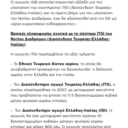
Ο αγωγός IGB αποτελεί σημαντική εξέλιξη για την
υλοποίηση του συστήματος ITGI (διασύνδεση Τουρκίας-
Ελλάδας-Ιταλίας) και το πρώτο βήμα για την υλοποίηση
του Νοτίου Διαδρόμου, έχει δε αξιολογηθεί από την ΕΕ ως
«έργο ευρωπαϊκού ενδιαφέροντος».
Βασικές πληροφορίες σχετικά με το σύστημα ITGI του
Νοτίου Διαδρόμου (Διασύνδεση Τουρκίας-Ελλάδας-
Ιταλίας)
Η αγωγός ITGI περιλαμβάνει τα εξής τμήματα:
– Το
Εθνικό Τουρκικό δίκτυο αερίου
, το οποίο θα
αναβαθμιστεί προκειμένου να διευκολυνθεί η διέλευση
αερίου στην Ελλάδα και την Ιταλία.
– Τον
Διασύνδετήριο αγωγό Τουρκίας-Ελλάδας (ITG)
, ο
οποίος ολοκληρώθηκε το 2007, με μεταφορική ικανότητα
που προβλέπεται να φτάσει τα 11.5 δισεκατομμύρια κυβικά
μέτρα φυσικού αερίου ετησίως.
– Τον
Διασυνδετήριο αγωγό Ελλάδας-Ιταλίας (IGI)
. Ο
αγωγός θα έχει μεταφορική ικανότητα περίπου 10
δισεκατομμυρίων κυβικών μέτρων φυσικού αερίου
ετησίως και μήκος 800 χλμ. Ο αγωγός αποτελείται από