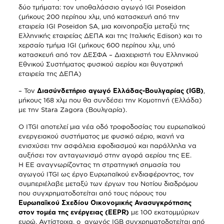
δύο τμήματα: τον υποθαλάσσιο αγωγό IGI Poseidon
(μήκους 200 περίπου χλμ, υπό κατασκευή από την
εταιρεία IGI Poseidon SA, μια κοινοπραξία μεταξύ της
Ελληνικής εταιρείας ΔΕΠΑ και της Ιταλικής Edison) και το
χερσαίο τμήμα IGI (μήκους 600 περίπου χλμ, υπό
κατασκευή από τον ΔΕΣΦΑ – Διαχειριστή του Ελληνικού
Εθνικού Συστήματος φυσικού αερίου και θυγατρική
εταιρεία της ΔΕΠΑ)
– Τον
Διασύνδετήριο αγωγό Ελλάδας-Βουλγαρίας (IGB)
,
μήκους 168 χλμ που θα συνδέσει την Κομοτηνή (Ελλάδα)
με την Stara Zagora (Βουλγαρία).
Ο ITGI αποτελεί μια νέα οδό τροφοδοσίας του ευρωπαϊκού
ενεργειακού συστήματος με φυσικό αέριο, ικανή να
ενισχύσει την ασφάλεια εφοδιασμού και παράλληλα να
αυξήσει τον ανταγωνισμό στην αγορά αερίου της ΕΕ.
Η ΕΕ αναγνωρίζοντας τη στρατηγική σημασία του
αγωγού ITGI ως έργο Ευρωπαϊκού ενδιαφέροντος, τον
συμπεριέλαβε μεταξύ των έργων του Νοτίου διαδρόμου
που συγχρηματοδοτείται από τους πόρους του
Ευρωπαϊκού Σχεδίου Οικονομικής Ανασυγκρότησης
στον τομέα της ενέργειας (EEPR)
με 100 εκατομμύριων
ευρώ. Αντίστοιχα, ο αγωγός IGB συγχρηματοδοτείται από