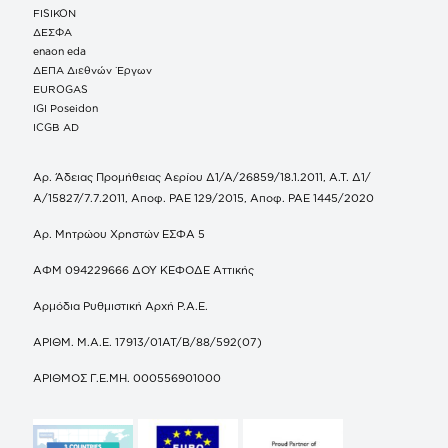
FISIKON
ΔΕΣΦΑ
enaon eda
ΔΕΠΑ Διεθνών Έργων
EUROGAS
IGI Poseidon
ICGB AD
Αρ. Άδειας Προμήθειας Αερίου Δ1/Α/26859/18.1.2011, Α.Τ. Δ1/
Α/15827/7.7.2011, Αποφ. ΡΑΕ 129/2015, Αποφ. ΡΑΕ 1445/2020
Αρ. Μητρώου Χρηστών ΕΣΦΑ 5
ΑΦΜ 094229666 ΔΟΥ ΚΕΦΟΔΕ Αττικής
Αρμόδια Ρυθμιστική Αρχή Ρ.Α.Ε.
ΑΡΙΘΜ. Μ.Α.Ε. 17913/01ΑΤ/Β/88/592(07)
ΑΡΙΘΜΟΣ Γ.Ε.ΜΗ. 000556901000