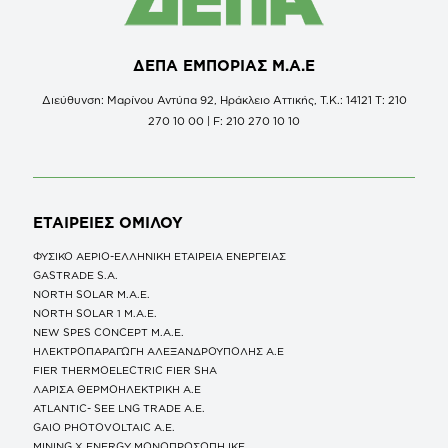
ΔΕΠΑ ΕΜΠΟΡΙΑΣ Μ.Α.Ε
Διεύθυνση: Μαρίνου Αντύπα 92, Ηράκλειο Αττικής, Τ.Κ.: 14121 Τ: 210
270 10 00 | F: 210 270 10 10
ΕΤΑΙΡΕΙΕΣ
ΟΜΙΛΟΥ
ΦΥΣΙΚΟ ΑΕΡΙΟ-ΕΛΛΗΝΙΚΗ ΕΤΑΙΡΕΙΑ ΕΝΕΡΓΕΙΑΣ
GASTRADE S.A.
NORTH SOLAR M.Α.Ε.
NORTH SOLAR 1 M.Α.Ε.
NEW SPES CONCEPT Μ.Α.Ε.
ΗΛΕΚΤΡΟΠΑΡΑΓΩΓΗ ΑΛΕΞΑΝΔΡΟΥΠΟΛΗΣ A.E
FIER THERMOELECTRIC FIER SHA
ΛΑΡΙΣΑ ΘΕΡΜΟΗΛΕΚΤΡΙΚΗ A.E
ATLANTIC- SEE LNG TRADE A.E.
GAIO PHOTOVOLTAIC Α.Ε.
MINING X ENERGY ΜΟΝΟΠΡΟΣΩΠΗ ΙΚΕ