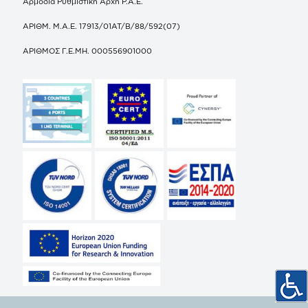
Αρμόδια Ρυθμιστική Αρχή Ρ.Α.Ε.
ΑΡΙΘΜ. Μ.Α.Ε. 17913/01ΑΤ/Β/88/592(07)
ΑΡΙΘΜΟΣ Γ.Ε.ΜΗ. 000556901000