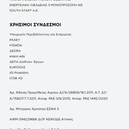
ΕΝΕΡΓΕΙΑΚΗ ΛΙΒΑΔΕΙΑΣ 3 ΜΟΝΟΠΡΟΣΩΠΗ ΙΚΕ
SOUTH STAFF Α.Ε.
ΧΡΗΣΙΜΟΙ ΣΥΝΔΕΣΜΟΙ
Υπουργείο Περιβάλλοντος και Ενέργειας
ΡΑΑΕΥ
FISIKON
ΔΕΣΦΑ
enaon eda
ΔΕΠΑ Διεθνών Έργων
EUROGAS
IGI Poseidon
ICGB AD
Αρ. Άδειας Προμήθειας Αερίου Δ1/Α/26859/18.1.2011, Α.Τ. Δ1/
Α/15827/7.7.2011, Αποφ. ΡΑΕ 129/2015, Αποφ. ΡΑΕ 1445/2020
Αρ. Μητρώου Χρηστών ΕΣΦΑ 5
ΑΦΜ 094229666 ΔΟΥ ΚΕΦΟΔΕ Αττικής