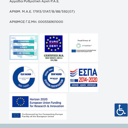
Αρμόδια Ρυθμιστική Αρχή Ρ.Α.Ε.
ΑΡΙΘΜ. Μ.Α.Ε. 17913/01ΑΤ/Β/88/592(07)
ΑΡΙΘΜΟΣ Γ.Ε.ΜΗ. 000556901000