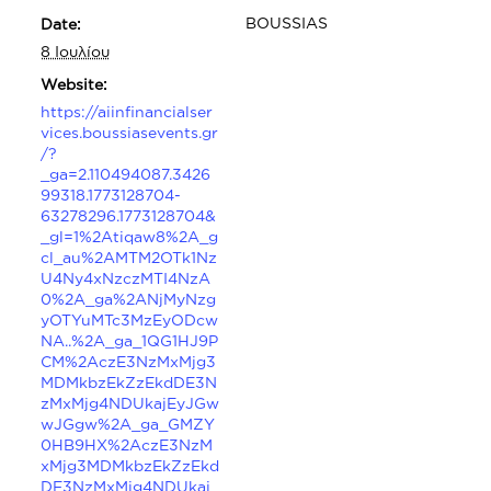
BOUSSIAS
Date:
8 Ιουλίου
Website:
https://aiinfinancialser
vices.boussiasevents.gr
/?
_ga=2.110494087.3426
99318.1773128704-
63278296.1773128704&
_gl=1%2Atiqaw8%2A_g
cl_au%2AMTM2OTk1Nz
U4Ny4xNzczMTI4NzA
0%2A_ga%2ANjMyNzg
yOTYuMTc3MzEyODcw
NA..%2A_ga_1QG1HJ9P
CM%2AczE3NzMxMjg3
MDMkbzEkZzEkdDE3N
zMxMjg4NDUkajEyJGw
wJGgw%2A_ga_GMZY
0HB9HX%2AczE3NzM
xMjg3MDMkbzEkZzEkd
DE3NzMxMjg4NDUkaj