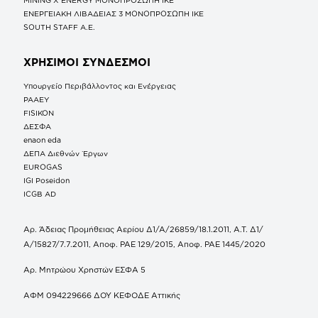
ΕΝΕΡΓΕΙΑΚΗ ΛΙΒΑΔΕΙΑΣ 3 ΜΟΝΟΠΡΟΣΩΠΗ ΙΚΕ
SOUTH STAFF Α.Ε.
ΧΡΗΣΙΜΟΙ ΣΥΝΔΕΣΜΟΙ
Υπουργείο Περιβάλλοντος και Ενέργειας
ΡΑΑΕΥ
FISIKON
ΔΕΣΦΑ
enaon eda
ΔΕΠΑ Διεθνών Έργων
EUROGAS
IGI Poseidon
ICGB AD
Αρ. Άδειας Προμήθειας Αερίου Δ1/Α/26859/18.1.2011, Α.Τ. Δ1/
Α/15827/7.7.2011, Αποφ. ΡΑΕ 129/2015, Αποφ. ΡΑΕ 1445/2020
Αρ. Μητρώου Χρηστών ΕΣΦΑ 5
ΑΦΜ 094229666 ΔΟΥ ΚΕΦΟΔΕ Αττικής