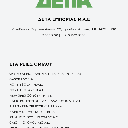
ΔΕΠΑ ΕΜΠΟΡΙΑΣ Μ.Α.Ε
Διεύθυνση: Μαρίνου Αντύπα 92, Ηράκλειο Αττικής, Τ.Κ.: 14121 Τ: 210
270 10 00 | F: 210 270 10 10
ΕΤΑΙΡΕΙΕΣ
ΟΜΙΛΟΥ
ΦΥΣΙΚΟ ΑΕΡΙΟ-ΕΛΛΗΝΙΚΗ ΕΤΑΙΡΕΙΑ ΕΝΕΡΓΕΙΑΣ
GASTRADE S.A.
NORTH SOLAR M.Α.Ε.
NORTH SOLAR 1 M.Α.Ε.
NEW SPES CONCEPT Μ.Α.Ε.
ΗΛΕΚΤΡΟΠΑΡΑΓΩΓΗ ΑΛΕΞΑΝΔΡΟΥΠΟΛΗΣ A.E
FIER THERMOELECTRIC FIER SHA
ΛΑΡΙΣΑ ΘΕΡΜΟΗΛΕΚΤΡΙΚΗ A.E
ATLANTIC- SEE LNG TRADE A.E.
GAIO PHOTOVOLTAIC Α.Ε.
MINING X ENERGY ΜΟΝΟΠΡΟΣΩΠΗ ΙΚΕ