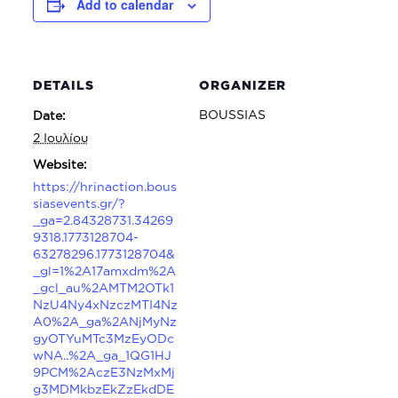
Add to calendar
DETAILS
ORGANIZER
BOUSSIAS
Date:
2 Ιουλίου
Website:
https://hrinaction.bous
siasevents.gr/?
_ga=2.84328731.34269
9318.1773128704-
63278296.1773128704&
_gl=1%2A17amxdm%2A
_gcl_au%2AMTM2OTk1
NzU4Ny4xNzczMTI4Nz
A0%2A_ga%2ANjMyNz
gyOTYuMTc3MzEyODc
wNA..%2A_ga_1QG1HJ
9PCM%2AczE3NzMxMj
g3MDMkbzEkZzEkdDE