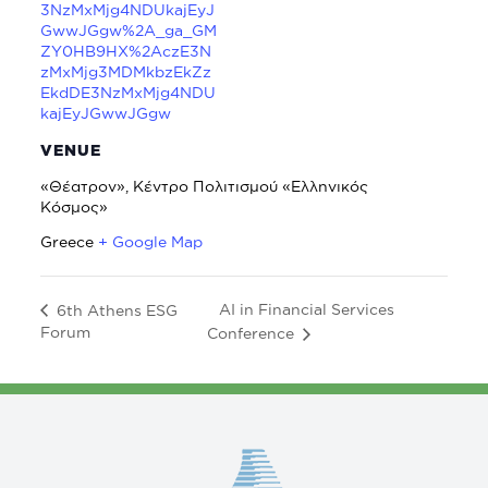
3NzMxMjg4NDUkajEyJ
GwwJGgw%2A_ga_GM
ZY0HB9HX%2AczE3N
zMxMjg3MDMkbzEkZz
EkdDE3NzMxMjg4NDU
kajEyJGwwJGgw
VENUE
«Θέατρον», Κέντρο Πολιτισμού «Ελληνικός
Κόσμος»
Greece
+ Google Map
AI in Financial Services
6th Athens ESG
Forum
Conference