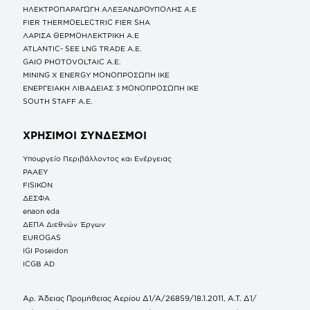
ΗΛΕΚΤΡΟΠΑΡΑΓΩΓΗ ΑΛΕΞΑΝΔΡΟΥΠΟΛΗΣ A.E
FIER THERMOELECTRIC FIER SHA
ΛΑΡΙΣΑ ΘΕΡΜΟΗΛΕΚΤΡΙΚΗ A.E
ATLANTIC- SEE LNG TRADE A.E.
GAIO PHOTOVOLTAIC Α.Ε.
MINING X ENERGY ΜΟΝΟΠΡΟΣΩΠΗ ΙΚΕ
ΕΝΕΡΓΕΙΑΚΗ ΛΙΒΑΔΕΙΑΣ 3 ΜΟΝΟΠΡΟΣΩΠΗ ΙΚΕ
SOUTH STAFF Α.Ε.
ΧΡΗΣΙΜΟΙ ΣΥΝΔΕΣΜΟΙ
Υπουργείο Περιβάλλοντος και Ενέργειας
ΡΑΑΕΥ
FISIKON
ΔΕΣΦΑ
enaon eda
ΔΕΠΑ Διεθνών Έργων
EUROGAS
IGI Poseidon
ICGB AD
Αρ. Άδειας Προμήθειας Αερίου Δ1/Α/26859/18.1.2011, Α.Τ. Δ1/