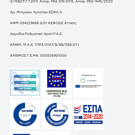
Α/15827/7.7.2011, Αποφ. ΡΑΕ 129/2015, Αποφ. ΡΑΕ 1445/2020
Αρ. Μητρώου Χρηστών ΕΣΦΑ 5
ΑΦΜ 094229666 ΔΟΥ ΚΕΦΟΔΕ Αττικής
Αρμόδια Ρυθμιστική Αρχή Ρ.Α.Ε.
ΑΡΙΘΜ. Μ.Α.Ε. 17913/01ΑΤ/Β/88/592(07)
ΑΡΙΘΜΟΣ Γ.Ε.ΜΗ. 000556901000