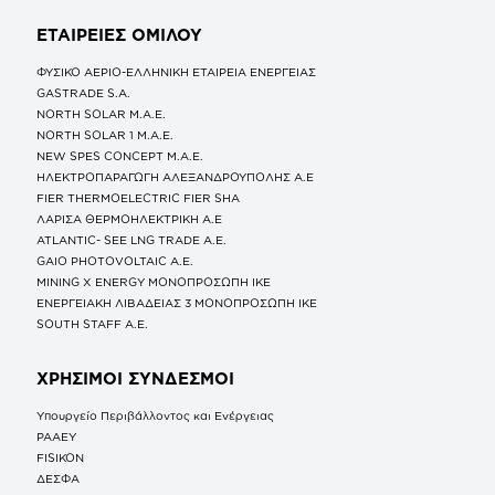
ΕΤΑΙΡΕΙΕΣ
ΟΜΙΛΟΥ
ΦΥΣΙΚΟ ΑΕΡΙΟ-ΕΛΛΗΝΙΚΗ ΕΤΑΙΡΕΙΑ ΕΝΕΡΓΕΙΑΣ
GASTRADE S.A.
NORTH SOLAR M.Α.Ε.
NORTH SOLAR 1 M.Α.Ε.
NEW SPES CONCEPT Μ.Α.Ε.
ΗΛΕΚΤΡΟΠΑΡΑΓΩΓΗ ΑΛΕΞΑΝΔΡΟΥΠΟΛΗΣ A.E
FIER THERMOELECTRIC FIER SHA
ΛΑΡΙΣΑ ΘΕΡΜΟΗΛΕΚΤΡΙΚΗ A.E
ATLANTIC- SEE LNG TRADE A.E.
GAIO PHOTOVOLTAIC Α.Ε.
MINING X ENERGY ΜΟΝΟΠΡΟΣΩΠΗ ΙΚΕ
ΕΝΕΡΓΕΙΑΚΗ ΛΙΒΑΔΕΙΑΣ 3 ΜΟΝΟΠΡΟΣΩΠΗ ΙΚΕ
SOUTH STAFF Α.Ε.
ΧΡΗΣΙΜΟΙ ΣΥΝΔΕΣΜΟΙ
Υπουργείο Περιβάλλοντος και Ενέργειας
ΡΑΑΕΥ
FISIKON
ΔΕΣΦΑ