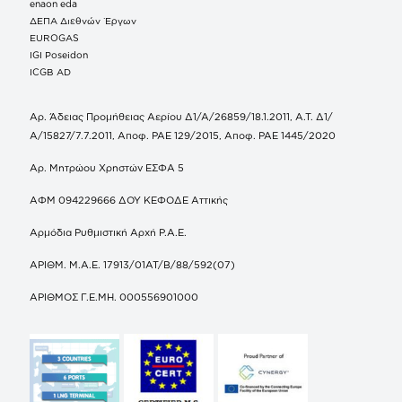
enaon eda
ΔΕΠΑ Διεθνών Έργων
EUROGAS
IGI Poseidon
ICGB AD
Αρ. Άδειας Προμήθειας Αερίου Δ1/Α/26859/18.1.2011, Α.Τ. Δ1/
Α/15827/7.7.2011, Αποφ. ΡΑΕ 129/2015, Αποφ. ΡΑΕ 1445/2020
Αρ. Μητρώου Χρηστών ΕΣΦΑ 5
ΑΦΜ 094229666 ΔΟΥ ΚΕΦΟΔΕ Αττικής
Αρμόδια Ρυθμιστική Αρχή Ρ.Α.Ε.
ΑΡΙΘΜ. Μ.Α.Ε. 17913/01ΑΤ/Β/88/592(07)
ΑΡΙΘΜΟΣ Γ.Ε.ΜΗ. 000556901000