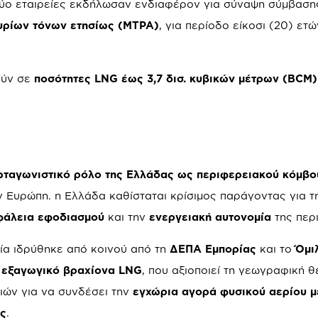
 δύο εταιρείες εκδήλωσαν ενδιαφέρον για σύναψη σύμβαση
υρίων τόνων ετησίως (MTPA)
, για περίοδο είκοσι (20) ετώ
ούν σε
ποσότητες LNG έως 3,7 δισ. κυβικών μέτρων (BCM)
ταγωνιστικό ρόλο της Ελλάδας ως περιφερειακού κόμβο
 Ευρώπη. η Ελλάδα καθίσταται κρίσιμος παράγοντας για τ
φάλεια εφοδιασμού
και την
ενεργειακή αυτονομία
της περ
οία ιδρύθηκε από κοινού από τη
ΔΕΠΑ Εμπορίας
και το
Όμι
 εξαγωγικό βραχίονα LNG
, που αξιοποιεί τη γεωγραφική θέ
ιών για να συνδέσει την
εγχώρια αγορά φυσικού αερίου με
ης
.