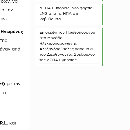
ερών, να
ΔΕΠΑ Εμπορίας: Νέο φορτίο
πό την
LNG από τις ΗΠΑ στη
ης.
Ρεβυθούσα
ς Ηνωμένες
Επίσκεψη του Πρωθυπουργού
στη Μονάδα
 της
Ηλεκτροπαραγωγής
 έναν από
Αλεξανδρούπολης παρουσία
του Διευθύνοντος Συμβούλου
της ΔΕΠΑ Εμπορίας
nt)
με την
 τη
.L.
και