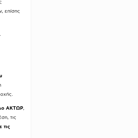
ς
ν, επίσης
.
υ
η
ιοχής.
λο ΑΚΤΩΡ
,
ση, τις
 τις