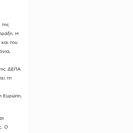
 της
πράξη. Η
 και του
όνια,
 της ΔΕΠΑ
ει τη
η Ευρώπη,
αι
ς. Ο