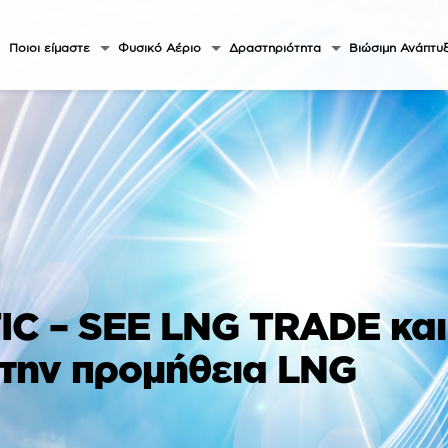
Ποιοι είμαστε
Φυσικό Αέριο
Δραστηριότητα
Βιώσιμη Ανάπτυ
C – SEE LNG TRADE και
α την προμήθεια LNG