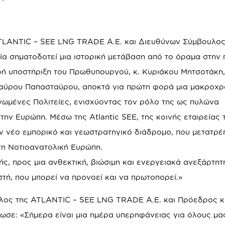
TLANTIC – SEE LNG TRADE Α.Ε. και Διευθύνων Σύμβουλος
α σηματοδοτεί μια ιστορική μετάβαση από το όραμα στην 
ρή υποστήριξη του Πρωθυπουργού, κ. Κυριάκου Μητσοτάκη,
ταύρου Παπασταύρου, αποκτά για πρώτη φορά μια μακροχρ
νωμένες Πολιτείες, ενισχύοντας τον ρόλο της ως πυλώνα
ην Ευρώπη. Μέσω της Atlantic SEE, της κοινής εταιρείας
ν νέο εμπορικό και γεωστρατηγικό διάδρομο, που μετατρέπ
τη Νοτιοανατολική Ευρώπη.
ής, προς μια ανθεκτική, βιώσιμη και ενεργειακά ανεξάρτητ
τή, που μπορεί να προνοεί και να πρωτοπορεί.»
λος της ATLANTIC – SEE LNG TRADE Α.Ε. και Πρόεδρος κ
ε: «Σήμερα είναι μια ημέρα υπερηφάνειας για όλους μα