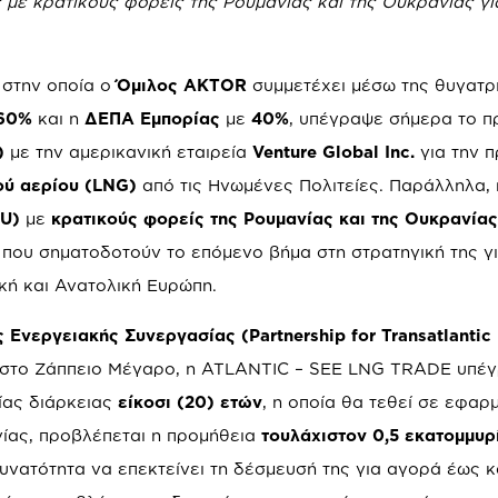
 με κρατικούς φορείς της Ρουμανίας και της Ουκρανίας γ
, στην οποία ο
Όμιλος AKTOR
συμμετέχει μέσω της θυγατρ
60%
και η
ΔΕΠΑ Εμπορίας
με
40%
, υπέγραψε σήμερα το π
)
με την αμερικανική εταιρεία
Venture Global
Inc
.
για την 
ού αερίου (LNG)
από τις Ηνωμένες Πολιτείες. Παράλληλα, 
U)
με
κρατικούς φορείς της Ρουμανίας και της Ουκρανία
που σηματοδοτούν το επόμενο βήμα στη στρατηγική της γι
κή και Ανατολική Ευρώπη.
 Ενεργειακής Συνεργασίας (Partnership for Transatlantic
 στο Ζάππειο Μέγαρο, η ATLANTIC – SEE LNG TRADE υπέ
ας διάρκειας
είκοσι (20) ετών
, η οποία θα τεθεί σε εφαρ
νίας, προβλέπεται η προμήθεια
τουλάχιστον 0,5 εκατομμυ
 δυνατότητα να επεκτείνει τη δέσμευσή της για αγορά έως κ