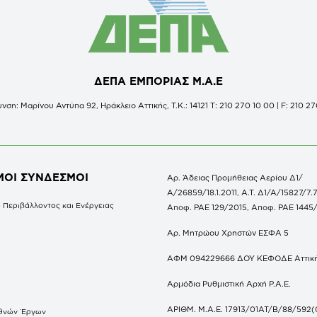
ΔΕΠΑ ΕΜΠΟΡΙΑΣ Μ.Α.Ε
νση: Μαρίνου Αντύπα 92, Ηράκλειο Αττικής, Τ.Κ.: 14121 Τ: 210 270 10 00 | F: 210 27
ΜΟΙ ΣΥΝΔΕΣΜΟΙ
Αρ. Άδειας Προμήθειας Αερίου Δ1/
Α/26859/18.1.2011, Α.Τ. Δ1/Α/15827/7.7
 Περιβάλλοντος και Ενέργειας
Αποφ. ΡΑΕ 129/2015, Αποφ. ΡΑΕ 1445
Αρ. Μητρώου Χρηστών ΕΣΦΑ 5
ΑΦΜ 094229666 ΔΟΥ ΚΕΦΟΔΕ Αττικ
Αρμόδια Ρυθμιστική Αρχή Ρ.Α.Ε.
ΑΡΙΘΜ. Μ.Α.Ε. 17913/01ΑΤ/Β/88/592(
θνών Έργων