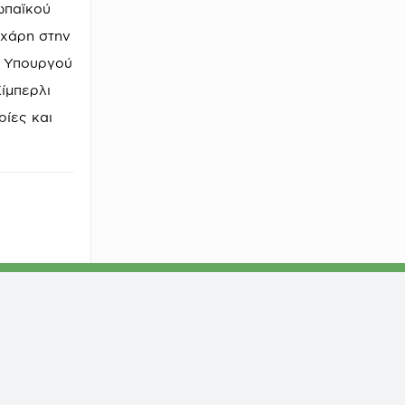
ωπαϊκού
 χάρη στην
υ Υπουργού
ίμπερλι
ρίες και