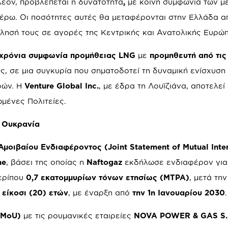
πλέον, προβλέπεται η δυνατότητα
,
με κοινή συμφωνία των μ
τέρω. Οι ποσότητες αυτές θα μεταφέρονται στην Ελλάδα α
ησή τους σε αγορές της Κεντρικής και Ανατολικής Ευρώπ
χρόνια συμφωνία προμήθειας LNG
με
προμηθευτή από τι
, σε μια συγκυρία που σηματοδοτεί τη δυναμική ενίσχυση
ρών. Η
Venture Global
Inc
.
, με έδρα τη Λουϊζιάνα, αποτελεί
μένες Πολιτείες.
ι Ουκρανία
οιβαίου Ενδιαφέροντος (Joint Statement of Mutual Inte
ne
, βάσει της οποίας η
Naftogaz
εκδήλωσε ενδιαφέρον για
ερίπου
0,7 εκατομμυρίων τόνων ετησίως (MTPA)
, μετά την
 είκοσι (20) ετών
, με έναρξη από
την 1η Ιανουαρίου 2030
.
(MoU)
με τις ρουμανικές εταιρείες
NOVA POWER & GAS S.R