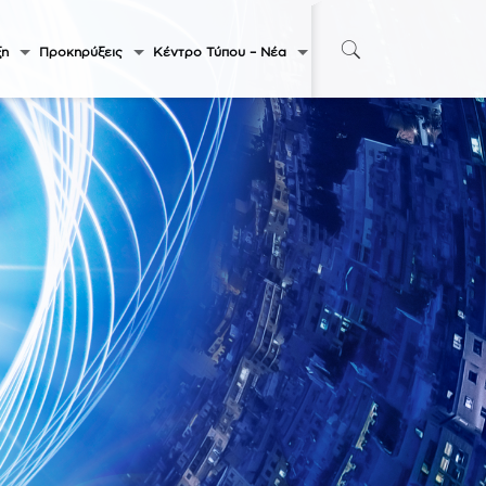
ξη
Προκηρύξεις
Κέντρο Τύπου – Νέα