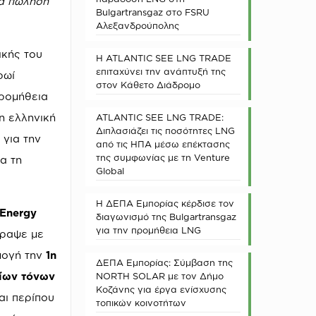
ια πώληση
Bulgartransgaz στο FSRU
Αλεξανδρούπολης
ικής του
Η ATLANTIC SEE LNG TRADE
επιταχύνει την ανάπτυξή της
ρωί
στον Κάθετο Διάδρομο
προμήθεια
η ελληνική
ATLANTIC SEE LNG TRADE:
Διπλασιάζει τις ποσότητες LNG
ς
για την
από τις ΗΠΑ μέσω επέκτασης
της συμφωνίας με τη Venture
α τη
Global
Η ΔΕΠΑ Εμπορίας κέρδισε τον
 Energy
διαγωνισμό της Bulgartransgaz
για την προμήθεια LNG
γραψε με
μογή την
1η
ΔΕΠΑ Εμπορίας: Σύμβαση της
ρίων τόνων
NORTH SOLAR με τον Δήμο
Κοζάνης για έργα ενίσχυσης
αι περίπου
τοπικών κοινοτήτων