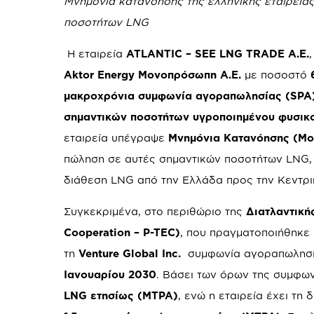
Μνημόνια κατανόησης της ελληνικής εταιρείας
ποσοτήτων
LNG
Η εταιρεία
ATLANTIC – SEE LNG TRADE A.E.
Aktor Energy Μονοπρόσωπη Α.Ε.
με ποσοστό
μακροχρόνια συμφωνία αγοραπωλησίας (SPA
σημαντικών ποσοτήτων υγροποιημένου φυσικ
εταιρεία υπέγραψε
Μνημόνια Κατανόησης (Mo
πώληση σε αυτές σημαντικών ποσοτήτων LNG, 
διάθεση LNG από την Ελλάδα προς την Κεντρι
Συγκεκριμένα, στο περιθώριο της
Διατλαντικής
Cooperation – P-TEC)
, που πραγματοποιήθηκε
τη
Venture Global
Inc
.
συμφωνία αγοραπωλησί
Ιανουαρίου 2030
. Βάσει των όρων της συμφω
LNG ετησίως (MTPA)
, ενώ η εταιρεία έχει τη