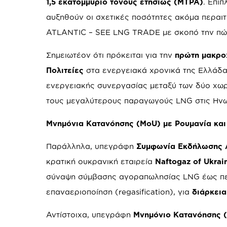
1,5 εκατομμύριο τόνους ετησίως (MTPA)
. Επι
αυξηθούν οι σχετικές ποσότητες ακόμα περαι
ATLANTIC – SEE LNG TRADE με σκοπό την πώλ
Σημειωτέον ότι πρόκειται για την
πρώτη μακρο
Πολιτείες
στα ενεργειακά χρονικά της Ελλάδας
ενεργειακής συνεργασίας μεταξύ των δύο χω
τους μεγαλύτερους παραγωγούς LNG στις Ηνω
Μνημόνια Κατανόησης (
MoU
) με Ρουμανία κα
Παράλληλα, υπεγράφη
Συμφωνία Εκδήλωσης Αμ
κρατική ουκρανική εταιρεία
Naftogaz of Ukrai
σύναψη σύμβασης αγοραπωλησίας LNG έως π
επαναεριοποίηση (regasification), για
διάρκεια
Αντίστοιχα, υπεγράφη
Μνημόνιο Κατανόησης 