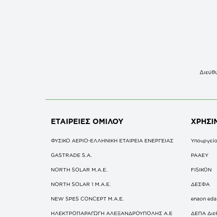
Διεύθυ
ΕΤΑΙΡΕΙΕΣ
ΟΜΙΛΟΥ
ΧΡΗΣΙ
ΦΥΣΙΚΟ ΑΕΡΙΟ-ΕΛΛΗΝΙΚΗ ΕΤΑΙΡΕΙΑ ΕΝΕΡΓΕΙΑΣ
Υπουργείο
GASTRADE S.A.
ΡΑΑΕΥ
NORTH SOLAR M.Α.Ε.
FISIKON
NORTH SOLAR 1 M.Α.Ε.
ΔΕΣΦΑ
NEW SPES CONCEPT Μ.Α.Ε.
enaon eda
ΗΛΕΚΤΡΟΠΑΡΑΓΩΓΗ ΑΛΕΞΑΝΔΡΟΥΠΟΛΗΣ A.E
ΔΕΠΑ Διε