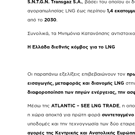
S.N.T.G.N. Transgaz S.A.
, βάσει του οποίου οι
αγοραπωλησίας LNG έως περίπου
1,4 εκατομμ
από το
2030
.
Συνολικά, τα Μνημόνια Κατανόησης αντιστοιχ
Η Ελλάδα διεθνής κόμβος για το
LNG
Οι παραπάνω εξελίξεις επιβεβαιώνουν τον
πρω
εισαγωγής, μεταφοράς και διανομής
LNG
στην
διαφοροποίηση των πηγών ενέργειας, την ασ
Μέσω της
ATLANTIC – SEE LNG TRADE
, η οπ
η χώρα αποκτά για πρώτη φορά
συντεταγμένο
υποδομές και την τεχνογνωσία των δύο εταιρε
αγορές της Κεντρικής και Ανατολικής Ευρώπ