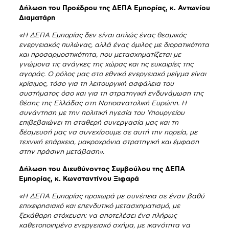
Δήλωση του Προέδρου της ΔΕΠΑ Εμπορίας, κ. Αντωνίου
Διαματάρη
«Η ΔΕΠΑ Εμπορίας δεν είναι απλώς ένας θεσμικός
ενεργειακός πυλώνας, αλλά ένας όμιλος με διορατικότητα
και προσαρμοστικότητα, που μετασχηματίζεται με
γνώμονα τις ανάγκες της χώρας και τις ευκαιρίες της
αγοράς. Ο ρόλος μας στο εθνικό ενεργειακό μείγμα είναι
κρίσιμος, τόσο για τη λειτουργική ασφάλεια του
συστήματος όσο και για τη στρατηγική ενδυνάμωση της
θέσης της Ελλάδας στη Νοτιοανατολική Ευρώπη. Η
συνάντηση με την πολιτική ηγεσία του Υπουργείου
επιβεβαιώνει τη σταθερή συνεργασία μας και τη
δέσμευσή μας να συνεχίσουμε σε αυτή την πορεία, με
τεχνική επάρκεια, μακροχρόνια στρατηγική και έμφαση
στην πράσινη μετάβαση».
Δήλωση του Διευθύνοντος Συμβούλου της ΔΕΠΑ
Εμπορίας, κ. Κωνσταντίνου Ξιφαρά
«Η ΔΕΠΑ Εμπορίας προχωρά με συνέπεια σε έναν βαθύ
επιχειρησιακό και επενδυτικό μετασχηματισμό, με
ξεκάθαρη στόχευση: να αποτελέσει ένα πλήρως
καθετοποιημένο ενεργειακό σχήμα, με ικανότητα να