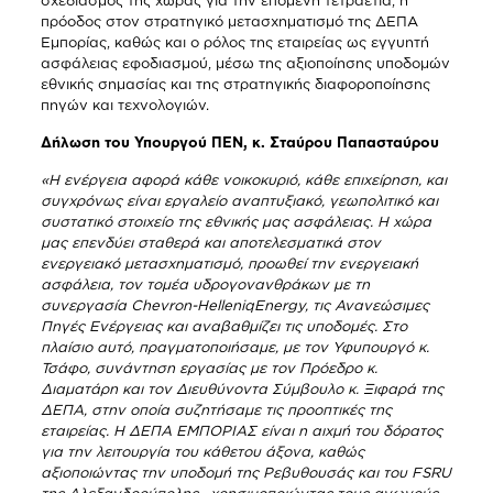
σχεδιασμός της χώρας για την επόμενη τετραετία, η
πρόοδος στον στρατηγικό μετασχηματισμό της ΔΕΠΑ
Εμπορίας, καθώς και ο ρόλος της εταιρείας ως εγγυητή
ασφάλειας εφοδιασμού, μέσω της αξιοποίησης υποδομών
εθνικής σημασίας και της στρατηγικής διαφοροποίησης
πηγών και τεχνολογιών.
Δήλωση του Υπουργού ΠΕΝ, κ. Σταύρου Παπασταύρου
«Η ενέργεια αφορά κάθε νοικοκυριό, κάθε επιχείρηση, και
συγχρόνως είναι εργαλείο αναπτυξιακό, γεωπολιτικό και
συστατικό στοιχείο της εθνικής μας ασφάλειας. Η χώρα
μας επενδύει σταθερά και αποτελεσματικά στον
ενεργειακό μετασχηματισμό, προωθεί την ενεργειακή
ασφάλεια, τον τομέα υδρογονανθράκων με τη
συνεργασία Chevron-HelleniqEnergy, τις Ανανεώσιμες
Πηγές Ενέργειας και αναβαθμίζει τις υποδομές. Στο
πλαίσιο αυτό, πραγματοποιήσαμε, με τον Υφυπουργό κ.
Τσάφο, συνάντηση εργασίας με τον Πρόεδρο κ.
Διαματάρη και τον Διευθύνοντα Σύμβουλο κ. Ξιφαρά της
ΔΕΠΑ, στην οποία συζητήσαμε τις προοπτικές της
εταιρείας. Η ΔΕΠΑ ΕΜΠΟΡΙΑΣ είναι η αιχμή του δόρατος
για την λειτουργία του κάθετου άξονα, καθώς
αξιοποιώντας την υποδομή της Ρεβυθουσάς και του FSRU