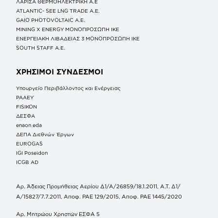
ΛΑΡΙΣΑ ΘΕΡΜΟΗΛΕΚΤΡΙΚΗ A.E
ATLANTIC- SEE LNG TRADE A.E.
GAIO PHOTOVOLTAIC Α.Ε.
MINING X ENERGY ΜΟΝΟΠΡΟΣΩΠΗ ΙΚΕ
ΕΝΕΡΓΕΙΑΚΗ ΛΙΒΑΔΕΙΑΣ 3 ΜΟΝΟΠΡΟΣΩΠΗ ΙΚΕ
SOUTH STAFF Α.Ε.
ΧΡΗΣΙΜΟΙ ΣΥΝΔΕΣΜΟΙ
Υπουργείο Περιβάλλοντος και Ενέργειας
ΡΑΑΕΥ
FISIKON
ΔΕΣΦΑ
enaon eda
ΔΕΠΑ Διεθνών Έργων
EUROGAS
IGI Poseidon
ICGB AD
Αρ. Άδειας Προμήθειας Αερίου Δ1/Α/26859/18.1.2011, Α.Τ. Δ1/
Α/15827/7.7.2011, Αποφ. ΡΑΕ 129/2015, Αποφ. ΡΑΕ 1445/2020
Αρ. Μητρώου Χρηστών ΕΣΦΑ 5