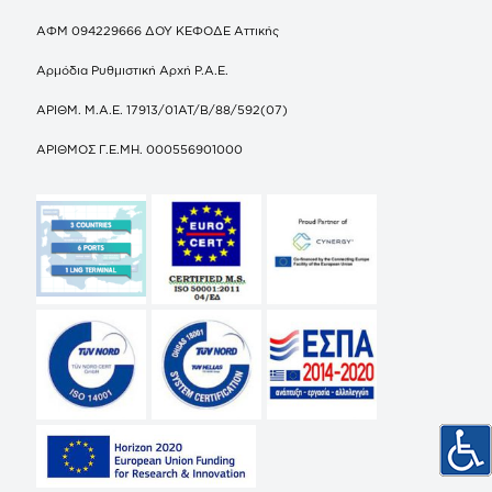
ΑΦΜ 094229666 ΔΟΥ ΚΕΦΟΔΕ Αττικής
Αρμόδια Ρυθμιστική Αρχή Ρ.Α.Ε.
ΑΡΙΘΜ. Μ.Α.Ε. 17913/01ΑΤ/Β/88/592(07)
ΑΡΙΘΜΟΣ Γ.Ε.ΜΗ. 000556901000