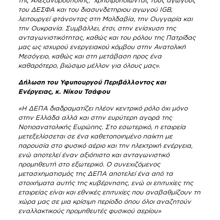
της Αλεξανδρούπολης, χρησιμοποιώντας τους αγωγούς
του ΔΕΣΦΑ και του διασυνδετηριου αγωγού IGB,
λειτουργεί φτάνοντας στη Μολδαβία, την Ουγγαρία και
την Ουκρανία. Συμβάλλει, έτσι, στην ενίσχυση της
ανταγωνιστικότητας, καθώς και του ρόλου της Πατρίδας
μας ως ισχυρού ενεργειακού κόμβου στην Ανατολική
Μεσόγειο, καθώς και στη μετάβαση προς ένα
καθαρότερο, βιώσιμο μέλλον για όλους μας».
Δήλωση του Υφυπουργού Περιβάλλοντος και
Ενέργειας, κ. Νίκου Τσάφου
«Η ΔΕΠΑ διαδραματίζει πλέον κεντρικό ρόλο όχι μόνο
στην Ελλάδα αλλά και στην ευρύτερη αγορά της
Νοτιοανατολικής Ευρώπης. Στο εσωτερικό, η εταιρεία
μετεξελίσσεται σε ένα καθετοποιημένο παίκτη με
παρουσία στο φυσικό αέριο και την ηλεκτρική ενέργεια,
ενώ αποτελεί έναν αξιόπιστο και ανταγωνιστικό
προμηθευτή στο εξωτερικό. Ο συνεχιζόμενος
μετασχηματισμός της ΔΕΠΑ αποτελεί ένα από τα
στοιχήματα αυτής της κυβέρνησης, ενώ οι επιτυχίες της
εταιρείας είναι και εθνικές επιτυχίες που αναβαθμίζουν τη
χώρα μας σε μια κρίσιμη περίοδο όπου όλοι αναζητούν
εναλλακτικούς προμηθευτές φυσικού αερίου»