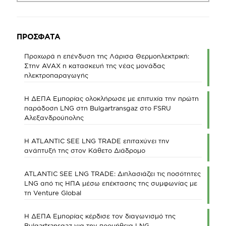
ΠΡΟΣΦΑΤΑ
Προχωρά η επένδυση της Λάρισα Θερμοηλεκτρική:
Στην AVAX η κατασκευή της νέας μονάδας
ηλεκτροπαραγωγής
Η ΔΕΠΑ Εμπορίας ολοκλήρωσε με επιτυχία την πρώτη
παράδοση LNG στη Bulgartransgaz στο FSRU
Αλεξανδρούπολης
Η ATLANTIC SEE LNG TRADE επιταχύνει την
ανάπτυξή της στον Κάθετο Διάδρομο
ATLANTIC SEE LNG TRADE: Διπλασιάζει τις ποσότητες
LNG από τις ΗΠΑ μέσω επέκτασης της συμφωνίας με
τη Venture Global
Η ΔΕΠΑ Εμπορίας κέρδισε τον διαγωνισμό της
Bulgartransgaz για την προμήθεια LNG