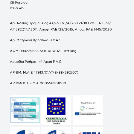
IGI Poseidon
ICGB AD
Αρ. Άδειας Προμήθειας Αερίου Δ1/Α/26859/18.1.2011, Α.Τ. Δ1/
Α/15827/7.7.2011, Αποφ. ΡΑΕ 129/2015, Αποφ. ΡΑΕ 1445/2020
Αρ. Μητρώου Χρηστών ΕΣΦΑ 5
ΑΦΜ 094229666 ΔΟΥ ΚΕΦΟΔΕ Αττικής
Αρμόδια Ρυθμιστική Αρχή Ρ.Α.Ε.
ΑΡΙΘΜ. Μ.Α.Ε. 17913/01ΑΤ/Β/88/592(07)
ΑΡΙΘΜΟΣ Γ.Ε.ΜΗ. 000556901000