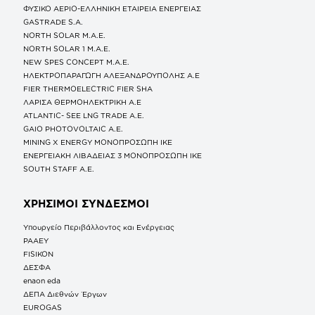
ΦΥΣΙΚΟ ΑΕΡΙΟ-ΕΛΛΗΝΙΚΗ ΕΤΑΙΡΕΙΑ ΕΝΕΡΓΕΙΑΣ
GASTRADE S.A.
NORTH SOLAR M.Α.Ε.
NORTH SOLAR 1 M.Α.Ε.
NEW SPES CONCEPT Μ.Α.Ε.
ΗΛΕΚΤΡΟΠΑΡΑΓΩΓΗ ΑΛΕΞΑΝΔΡΟΥΠΟΛΗΣ A.E
FIER THERMOELECTRIC FIER SHA
ΛΑΡΙΣΑ ΘΕΡΜΟΗΛΕΚΤΡΙΚΗ A.E
ATLANTIC- SEE LNG TRADE A.E.
GAIO PHOTOVOLTAIC Α.Ε.
MINING X ENERGY ΜΟΝΟΠΡΟΣΩΠΗ ΙΚΕ
ΕΝΕΡΓΕΙΑΚΗ ΛΙΒΑΔΕΙΑΣ 3 ΜΟΝΟΠΡΟΣΩΠΗ ΙΚΕ
SOUTH STAFF Α.Ε.
ΧΡΗΣΙΜΟΙ ΣΥΝΔΕΣΜΟΙ
Υπουργείο Περιβάλλοντος και Ενέργειας
ΡΑΑΕΥ
FISIKON
ΔΕΣΦΑ
enaon eda
ΔΕΠΑ Διεθνών Έργων
EUROGAS