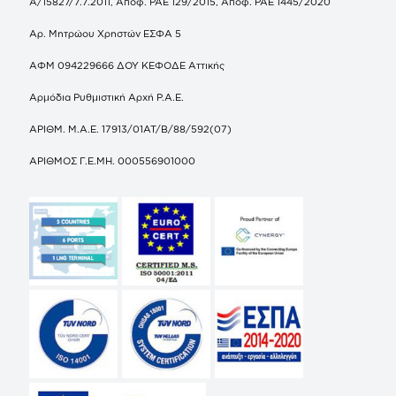
Α/15827/7.7.2011, Αποφ. ΡΑΕ 129/2015, Αποφ. ΡΑΕ 1445/2020
Αρ. Μητρώου Χρηστών ΕΣΦΑ 5
ΑΦΜ 094229666 ΔΟΥ ΚΕΦΟΔΕ Αττικής
Αρμόδια Ρυθμιστική Αρχή Ρ.Α.Ε.
ΑΡΙΘΜ. Μ.Α.Ε. 17913/01ΑΤ/Β/88/592(07)
ΑΡΙΘΜΟΣ Γ.Ε.ΜΗ. 000556901000