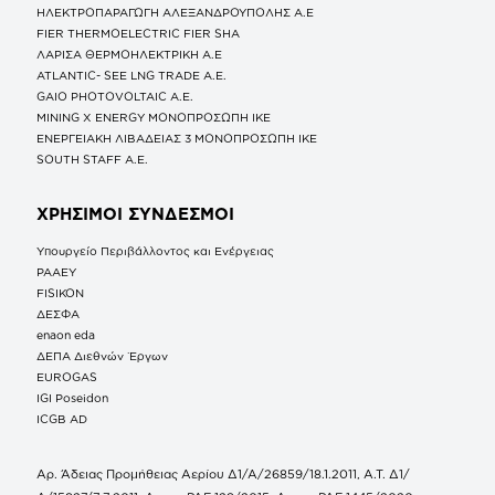
ΗΛΕΚΤΡΟΠΑΡΑΓΩΓΗ ΑΛΕΞΑΝΔΡΟΥΠΟΛΗΣ A.E
FIER THERMOELECTRIC FIER SHA
ΛΑΡΙΣΑ ΘΕΡΜΟΗΛΕΚΤΡΙΚΗ A.E
ATLANTIC- SEE LNG TRADE A.E.
GAIO PHOTOVOLTAIC Α.Ε.
MINING X ENERGY ΜΟΝΟΠΡΟΣΩΠΗ ΙΚΕ
ΕΝΕΡΓΕΙΑΚΗ ΛΙΒΑΔΕΙΑΣ 3 ΜΟΝΟΠΡΟΣΩΠΗ ΙΚΕ
SOUTH STAFF Α.Ε.
ΧΡΗΣΙΜΟΙ ΣΥΝΔΕΣΜΟΙ
Υπουργείο Περιβάλλοντος και Ενέργειας
ΡΑΑΕΥ
FISIKON
ΔΕΣΦΑ
enaon eda
ΔΕΠΑ Διεθνών Έργων
EUROGAS
IGI Poseidon
ICGB AD
Αρ. Άδειας Προμήθειας Αερίου Δ1/Α/26859/18.1.2011, Α.Τ. Δ1/