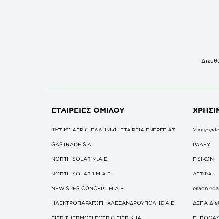
Διεύθυ
ΕΤΑΙΡΕΙΕΣ
ΟΜΙΛΟΥ
ΧΡΗΣΙ
ΦΥΣΙΚΟ ΑΕΡΙΟ-ΕΛΛΗΝΙΚΗ ΕΤΑΙΡΕΙΑ ΕΝΕΡΓΕΙΑΣ
Υπουργείο
GASTRADE S.A.
ΡΑΑΕΥ
NORTH SOLAR M.Α.Ε.
FISIKON
NORTH SOLAR 1 M.Α.Ε.
ΔΕΣΦΑ
NEW SPES CONCEPT Μ.Α.Ε.
enaon eda
ΗΛΕΚΤΡΟΠΑΡΑΓΩΓΗ ΑΛΕΞΑΝΔΡΟΥΠΟΛΗΣ A.E
ΔΕΠΑ Διε
FIER THERMOELECTRIC FIER SHA
EUROGA