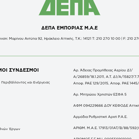
ΔΕΠΑ ΕΜΠΟΡΙΑΣ Μ.Α.Ε
νση: Μαρίνου Αντύπα 92, Ηράκλειο Αττικής, Τ.Κ.: 14121 Τ: 210 270 10 00 | F: 210 27
ΜΟΙ ΣΥΝΔΕΣΜΟΙ
Αρ. Άδειας Προμήθειας Αερίου Δ1/
Α/26859/18.1.2011, Α.Τ. Δ1/Α/15827/7.7
 Περιβάλλοντος και Ενέργειας
Αποφ. ΡΑΕ 129/2015, Αποφ. ΡΑΕ 1445
Αρ. Μητρώου Χρηστών ΕΣΦΑ 5
ΑΦΜ 094229666 ΔΟΥ ΚΕΦΟΔΕ Αττικ
Αρμόδια Ρυθμιστική Αρχή Ρ.Α.Ε.
ΑΡΙΘΜ. Μ.Α.Ε. 17913/01ΑΤ/Β/88/592(
θνών Έργων
S
ΑΡΙΘΜΟΣ Γ.Ε.ΜΗ. 000556901000