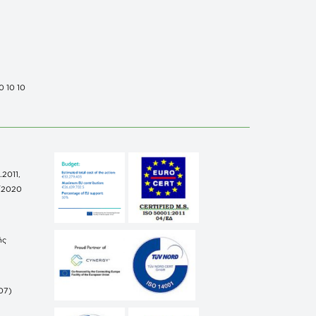
0 10 10
.2011,
/2020
ής
07)