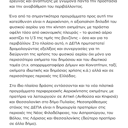
έρευνας και ανάπτυξης με γνώμονα πάντα την προστασία
και την αναβάθμιση του περιβάλλοντος.
Ένα από τα σημαντικότερα προγράμματα προς αυτή την
κατεύθυνση είναι η Αεριοκίνηση, η αξιοποίηση δηλαδή του
φυσικού αερίου για την κίνηση οχημάτων, με τεράστια
οφέλη τόσο από οικονομικής πλευράς – το φυσικό αέριο
κοστίζει το 1/3 της τιμής της βενζίνης – όσο και για το
περιβάλλον. Στο πλαίσιο αυτό, η ΔΕΠΑ πρωτοστατεί
δρομολογώντας εξελίξεις και συνεργασίες για τη
διεύρυνση της χρήσης του φυσικού αερίου όχι μόνο για
περισσότερα οχήματα του δημόσιου και του ιδιωτικού
τομέα (π.χ. απορριμματοφόρα Δήμων και Κοινοτήτων, ταξί,
οχήματα ιδιωτικής και δημόσιας χρήσης κ.ά.) αλλά και σε
περισσότερες περιοχές της Ελλάδας.
Στο ίδιο πλαίσιο δράσης εντάσσονται και τα νέα πιλοτικά
προγράμματα περιφερειακής Αεριοκίνησης οχημάτων, με
πρατήρια να λειτουργούν σε Αττική (Ανθούσα και Κηφισιά)
και Θεσσαλονίκη στο δήμο Πυλαίας. Μεσοπρόθεσμος
στόχος της ΔΕΠΑ είναι η δημιουργία πρατηρίων στις
περιοχές της Νέας Φιλαδέλφειας, του Ασπροπύργου, του
Βόλου, της Λάρισας και Θεσσαλονίκης (δεύτερο πρατήριο
σε άλλο δήμο).