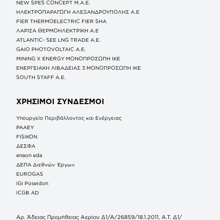
NEW SPES CONCEPT Μ.Α.Ε.
ΗΛΕΚΤΡΟΠΑΡΑΓΩΓΗ ΑΛΕΞΑΝΔΡΟΥΠΟΛΗΣ A.E
FIER THERMOELECTRIC FIER SHA
ΛΑΡΙΣΑ ΘΕΡΜΟΗΛΕΚΤΡΙΚΗ A.E
ATLANTIC- SEE LNG TRADE A.E.
GAIO PHOTOVOLTAIC Α.Ε.
MINING X ENERGY ΜΟΝΟΠΡΟΣΩΠΗ ΙΚΕ
ΕΝΕΡΓΕΙΑΚΗ ΛΙΒΑΔΕΙΑΣ 3 ΜΟΝΟΠΡΟΣΩΠΗ ΙΚΕ
SOUTH STAFF Α.Ε.
ΧΡΗΣΙΜΟΙ ΣΥΝΔΕΣΜΟΙ
Υπουργείο Περιβάλλοντος και Ενέργειας
ΡΑΑΕΥ
FISIKON
ΔΕΣΦΑ
enaon eda
ΔΕΠΑ Διεθνών Έργων
EUROGAS
IGI Poseidon
ICGB AD
Αρ. Άδειας Προμήθειας Αερίου Δ1/Α/26859/18.1.2011, Α.Τ. Δ1/