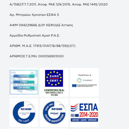
Α/15827/7.7.2011, Αποφ. ΡΑΕ 129/2015, Αποφ. ΡΑΕ 1445/2020
Αρ. Μητρώου Χρηστών ΕΣΦΑ 5
ΑΦΜ 094229666 ΔΟΥ ΚΕΦΟΔΕ Αττικής
Αρμόδια Ρυθμιστική Αρχή Ρ.Α.Ε.
ΑΡΙΘΜ. Μ.Α.Ε. 17913/01ΑΤ/Β/88/592(07)
ΑΡΙΘΜΟΣ Γ.Ε.ΜΗ. 000556901000