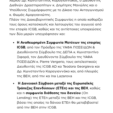
Αερίου Δρ. Κωνσταντίνος Καραγιαννάκος, ο Διευθυντής
Διεθνών Δραστηριοτήτων κ. Δημήτρης Μανώλης και ο
Υπεύθυνος Συμμόρφωσης με το Δίκαιο του Ανταγωνισμού
κ. Θωμάς Αμοργιανιώτης.
Πλέον της Διακυβερνητικής Συμφωνίας η οποία καθορίζει
τους όρους κατασκευής και λειτουργίας του αγωγού από
την εταιρία ICGB, καθώς και τις αντίστοιχες υποχρεώσεις
των δύο μερών υπεγράφησαν και:
Η Αναθεωρημένη Συμφωνία Μετόχων της εταιρίας
ICGB
, από τον Πρόεδρο της ΥΑΦΑ ΠΟΣΕΙΔΩΝ &
Διευθύνοντα Σύμβουλο της ΔΕΠΑ κ. Κωνσταντίνο
Ξιφαρά, τον Διευθύνοντα Σύμβουλο της ΥΑΦΑ
ΠΟΣΕΙΔΩΝ κ. Pierre Vergerio, τους εκτελεστικούς
Διευθυντές της ICGB AD κα Teodora Georgieva και
Δρ. Κωνσταντίνο Καραγιαννάκο και, από πλευράς
της ΒΕΗ, από την κα Ina Lazarova
Η Δανειακή Σύμβαση μεταξύ της Ευρωπαϊκής
Τράπεζας Επενδύσεων (ΕΤΕπ) και της BEH
, καθώς
και η
συμφωνία διάθεσης του δανείου
(On
Lending) της ΕΤΕπ μεταξύ της BEH και της ICGB,
βάσει της οποίας το δάνειο ΕΤΕπ θα μεταβιβαστεί
από την BEH στην ICGB.