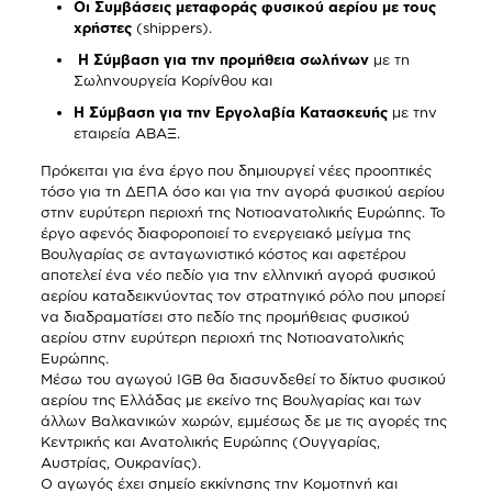
Οι Συμβάσεις μεταφοράς φυσικού αερίου με τους
χρήστες
(shippers).
Η Σύμβαση για την προμήθεια σωλήνων
με τη
Σωληνουργεία Κορίνθου και
Η Σύμβαση για την Εργολαβία Κατασκευής
με την
εταιρεία ΑΒΑΞ.
Πρόκειται για ένα έργο που δημιουργεί νέες προοπτικές
τόσο για τη ΔΕΠΑ όσο και για την αγορά φυσικού αερίου
στην ευρύτερη περιοχή της Νοτιοανατολικής Ευρώπης. Το
έργο αφενός διαφοροποιεί το ενεργειακό μείγμα της
Βουλγαρίας σε ανταγωνιστικό κόστος και αφετέρου
αποτελεί ένα νέο πεδίο για την ελληνική αγορά φυσικού
αερίου καταδεικνύοντας τον στρατηγικό ρόλο που μπορεί
να διαδραματίσει στο πεδίο της προμήθειας φυσικού
αερίου στην ευρύτερη περιοχή της Νοτιοανατολικής
Ευρώπης.
Μέσω του αγωγού IGB θα διασυνδεθεί το δίκτυο φυσικού
αερίου της Ελλάδας με εκείνο της Βουλγαρίας και των
άλλων Βαλκανικών χωρών, εμμέσως δε με τις αγορές της
Κεντρικής και Ανατολικής Ευρώπης (Ουγγαρίας,
Αυστρίας, Ουκρανίας).
Ο αγωγός έχει σημείο εκκίνησης την Κομοτηνή και