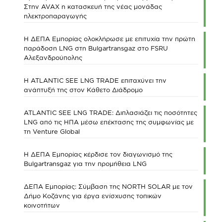
Στην AVAX η κατασκευή της νέας μονάδας
ηλεκτροπαραγωγής
Η ΔΕΠΑ Εμπορίας ολοκλήρωσε με επιτυχία την πρώτη
παράδοση LNG στη Bulgartransgaz στο FSRU
Αλεξανδρούπολης
Η ATLANTIC SEE LNG TRADE επιταχύνει την
ανάπτυξή της στον Κάθετο Διάδρομο
ATLANTIC SEE LNG TRADE: Διπλασιάζει τις ποσότητες
LNG από τις ΗΠΑ μέσω επέκτασης της συμφωνίας με
τη Venture Global
Η ΔΕΠΑ Εμπορίας κέρδισε τον διαγωνισμό της
Bulgartransgaz για την προμήθεια LNG
ΔΕΠΑ Εμπορίας: Σύμβαση της NORTH SOLAR με τον
Δήμο Κοζάνης για έργα ενίσχυσης τοπικών
κοινοτήτων