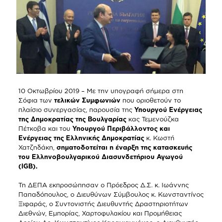
10 Οκτωβρίου 2019 – Με την υπογραφή σήμερα στη
Σόφια των
τελικών Συμφωνιών
που οριοθετούν το
πλαίσιο συνεργασίας, παρουσία της
Υπουργού Ενέργειας
της Δημοκρατίας της Βουλγαρίας
κας Τεμενούζκα
Πέτκοβα και του
Υπουργού Περιβάλλοντος και
Ενέργειας της Ελληνικής Δημοκρατίας
κ. Κωστή
Χατζηδάκη,
σηματοδοτείται η έναρξη της κατασκευής
του Ελληνοβουλγαρικoύ Διασυνδετήριου Αγωγού
(IGB).
Τη ΔΕΠΑ εκπροσώπησαν ο Πρόεδρος Δ.Σ. κ. Ιωάννης
Παπαδόπουλος, ο Διευθύνων Σύμβουλος κ. Κωνσταντίνος
Ξιφαράς, ο Συντονιστής Διευθυντής Δραστηριοτήτων
Διεθνών, Εμπορίας, Χαρτοφυλακίου και Προμήθειας