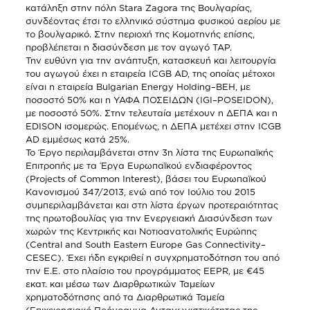
κατάληξη στην πόλη Stara Zagora της Βουλγαρίας,
συνδέοντας έτσι το ελληνικό σύστημα φυσικού αερίου με
το βουλγαρικό. Στην περιοχή της Κομοτηνής επίσης,
προβλέπεται η διασύνδεση με τον αγωγό ΤΑP.
Την ευθύνη για την ανάπτυξη, κατασκευή και λειτουργία
του αγωγού έχει η εταιρεία ICGB AD, της οποίας μέτοχοι
είναι η εταιρεία Bulgarian Energy Holding–BEH, με
ποσοστό 50% και η ΥΑΦΑ ΠΟΣΕΙΔΩΝ (IGI–POSEIDON),
με ποσοστό 50%. Στην τελευταία μετέχουν η ΔΕΠΑ και η
EDΙSON ισομερώς. Επομένως, η ΔΕΠΑ μετέχει στην ICGB
AD εμμέσως κατά 25%.
Το Έργο περιλαμβάνεται στην 3η λίστα της Ευρωπαϊκής
Επιτροπής με τα Έργα Ευρωπαϊκού ενδιαφέροντος
(Projects of Common Interest), βάσει του Ευρωπαϊκού
Κανονισμού 347/2013, ενώ από τον Ιούλιο του 2015
συμπεριλαμβάνεται και στη λίστα έργων προτεραιότητας
της πρωτοβουλίας για την Ενεργειακή Διασύνδεση των
χωρών της Κεντρικής και Νοτιοανατολικής Ευρώπης
(Central and South Eastern Europe Gas Connectivity–
CESEC). Έχει ήδη εγκριθεί η συγχρηματοδότηση του από
την Ε.Ε. στο πλαίσιο του προγράμματος ΕΕPR, με €45
εκατ. και μέσω των Διαρθρωτικών Ταμείων
χρηματοδότησης από τα Διαρθρωτικά Ταμεία