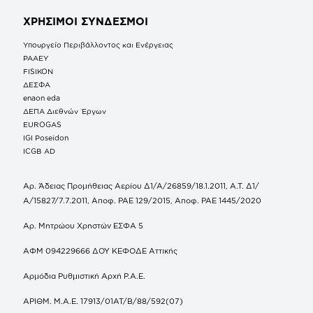
ΧΡΗΣΙΜΟΙ ΣΥΝΔΕΣΜΟΙ
Υπουργείο Περιβάλλοντος και Ενέργειας
ΡΑΑΕΥ
FISIKON
ΔΕΣΦΑ
enaon eda
ΔΕΠΑ Διεθνών Έργων
EUROGAS
IGI Poseidon
ICGB AD
Αρ. Άδειας Προμήθειας Αερίου Δ1/Α/26859/18.1.2011, Α.Τ. Δ1/
Α/15827/7.7.2011, Αποφ. ΡΑΕ 129/2015, Αποφ. ΡΑΕ 1445/2020
Αρ. Μητρώου Χρηστών ΕΣΦΑ 5
ΑΦΜ 094229666 ΔΟΥ ΚΕΦΟΔΕ Αττικής
Αρμόδια Ρυθμιστική Αρχή Ρ.Α.Ε.
ΑΡΙΘΜ. Μ.Α.Ε. 17913/01ΑΤ/Β/88/592(07)