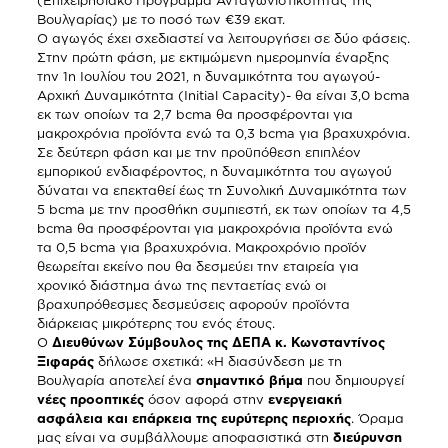
(Επιχειρησιακό Πρόγραμμα Ανταγωνιστικότητας της
Βουλγαρίας) με το ποσό των €39 εκατ.
Ο αγωγός έχει σχεδιαστεί να λειτουργήσει σε δύο φάσεις.
Στην πρώτη φάση, με εκτιμώμενη ημερομηνία έναρξης
την 1η Ιουλίου του 2021, η δυναμικότητα του αγωγού-
Αρχική Δυναμικότητα (Initial Capacity)- θα είναι 3,0 bcma
εκ των οποίων τα 2,7 bcma θα προσφέρονται για
μακροχρόνια προϊόντα ενώ τα 0,3 bcma για βραχυχρόνια.
Σε δεύτερη φάση και με την προϋπόθεση επιπλέον
εμπορικού ενδιαφέροντος, η δυναμικότητα του αγωγού
δύναται να επεκταθεί έως τη Συνολική Δυναμικότητα των
5 bcma με την προσθήκη συμπιεστή, εκ των οποίων τα 4,5
bcma θα προσφέρονται για μακροχρόνια προϊόντα ενώ
τα 0,5 bcma για βραχυχρόνια. Μακροχρόνιο προϊόν
θεωρείται εκείνο που θα δεσμεύει την εταιρεία για
χρονικό διάστημα άνω της πενταετίας ενώ οι
βραχυπρόθεσμες δεσμεύσεις αφορούν προϊόντα
διάρκειας μικρότερης του ενός έτους.
Ο
Διευθύνων Σύμβουλος της ΔΕΠΑ κ. Κωνσταντίνος
Ξιφαράς
δήλωσε σχετικά: «Η διασύνδεση με τη
Βουλγαρία αποτελεί ένα
σημαντικό βήμα
που δημιουργεί
νέες προοπτικές
όσον αφορά στην
ενεργειακή
ασφάλεια και επάρκεια της ευρύτερης περιοχής
. Όραμα
μας είναι να συμβάλλουμε αποφασιστικά στη
διεύρυνση