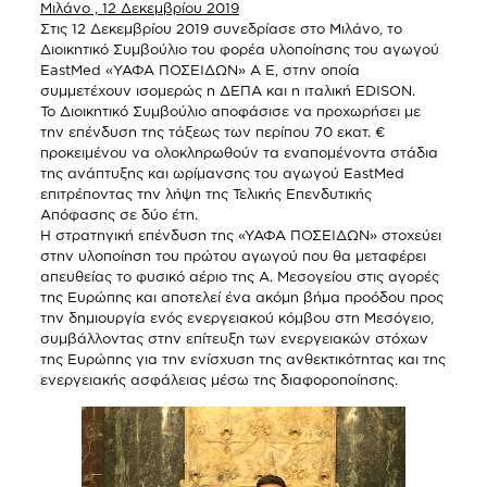
Μιλάνο , 12 Δεκεμβρίου 2019
Στις 12 Δεκεμβρίου 2019 συνεδρίασε στο Μιλάνο, το
Διοικητικό Συμβούλιο του φορέα υλοποίησης του αγωγού
EastMed «ΥΑΦΑ ΠΟΣΕΙΔΩΝ» Α Ε, στην οποία
συμμετέχουν ισομερώς η ΔΕΠΑ και η ιταλική EDISON.
Το Διοικητικό Συμβούλιο αποφάσισε να προχωρήσει με
την επένδυση της τάξεως των περίπου 70 εκατ. €
προκειμένου να ολοκληρωθούν τα εναπομένοντα στάδια
της ανάπτυξης και ωρίμανσης του αγωγού EastMed
επιτρέποντας την λήψη της Τελικής Επενδυτικής
Απόφασης σε δύο έτη.
Η στρατηγική επένδυση της «ΥΑΦΑ ΠΟΣΕΙΔΩΝ» στοχεύει
στην υλοποίηση του πρώτου αγωγού που θα μεταφέρει
απευθείας το φυσικό αέριο της Α. Μεσογείου στις αγορές
της Ευρώπης και αποτελεί ένα ακόμη βήμα προόδου προς
την δημιουργία ενός ενεργειακού κόμβου στη Μεσόγειο,
συμβάλλοντας στην επίτευξη των ενεργειακών στόχων
της Ευρώπης για την ενίσχυση της ανθεκτικότητας και της
ενεργειακής ασφάλειας μέσω της διαφοροποίησης.