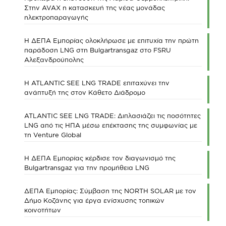
Στην AVAX η κατασκευή της νέας μονάδας
ηλεκτροπαραγωγής
Η ΔΕΠΑ Εμπορίας ολοκλήρωσε με επιτυχία την πρώτη
παράδοση LNG στη Bulgartransgaz στο FSRU
Αλεξανδρούπολης
Η ATLANTIC SEE LNG TRADE επιταχύνει την
ανάπτυξή της στον Κάθετο Διάδρομο
ATLANTIC SEE LNG TRADE: Διπλασιάζει τις ποσότητες
LNG από τις ΗΠΑ μέσω επέκτασης της συμφωνίας με
τη Venture Global
Η ΔΕΠΑ Εμπορίας κέρδισε τον διαγωνισμό της
Bulgartransgaz για την προμήθεια LNG
ΔΕΠΑ Εμπορίας: Σύμβαση της NORTH SOLAR με τον
Δήμο Κοζάνης για έργα ενίσχυσης τοπικών
κοινοτήτων