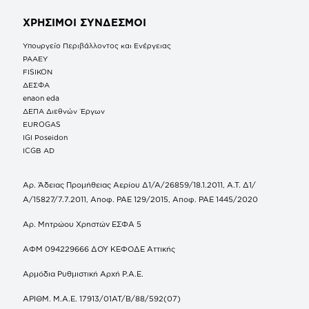
ΧΡΗΣΙΜΟΙ ΣΥΝΔΕΣΜΟΙ
Υπουργείο Περιβάλλοντος και Ενέργειας
ΡΑΑΕΥ
FISIKON
ΔΕΣΦΑ
enaon eda
ΔΕΠΑ Διεθνών Έργων
EUROGAS
IGI Poseidon
ICGB AD
Αρ. Άδειας Προμήθειας Αερίου Δ1/Α/26859/18.1.2011, Α.Τ. Δ1/
Α/15827/7.7.2011, Αποφ. ΡΑΕ 129/2015, Αποφ. ΡΑΕ 1445/2020
Αρ. Μητρώου Χρηστών ΕΣΦΑ 5
ΑΦΜ 094229666 ΔΟΥ ΚΕΦΟΔΕ Αττικής
Αρμόδια Ρυθμιστική Αρχή Ρ.Α.Ε.
ΑΡΙΘΜ. Μ.Α.Ε. 17913/01ΑΤ/Β/88/592(07)