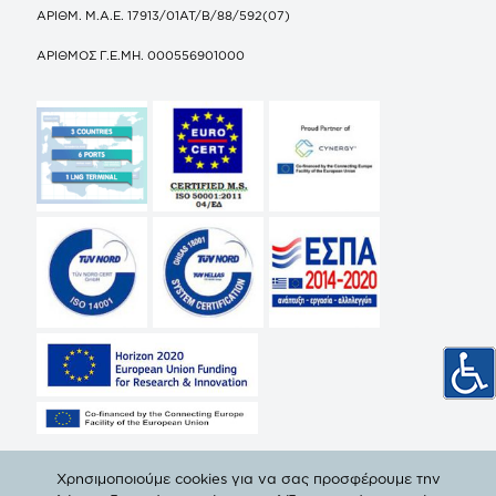
ΑΡΙΘΜ. Μ.Α.Ε. 17913/01ΑΤ/Β/88/592(07)
ΑΡΙΘΜΟΣ Γ.Ε.ΜΗ. 000556901000
Χρησιμοποιούμε cookies για να σας προσφέρουμε την