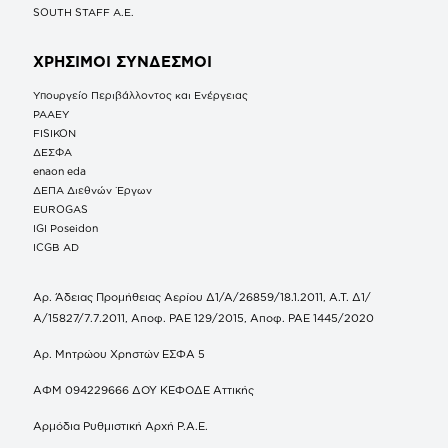
SOUTH STAFF Α.Ε.
ΧΡΗΣΙΜΟΙ ΣΥΝΔΕΣΜΟΙ
Υπουργείο Περιβάλλοντος και Ενέργειας
ΡΑΑΕΥ
FISIKON
ΔΕΣΦΑ
enaon eda
ΔΕΠΑ Διεθνών Έργων
EUROGAS
IGI Poseidon
ICGB AD
Αρ. Άδειας Προμήθειας Αερίου Δ1/Α/26859/18.1.2011, Α.Τ. Δ1/
Α/15827/7.7.2011, Αποφ. ΡΑΕ 129/2015, Αποφ. ΡΑΕ 1445/2020
Αρ. Μητρώου Χρηστών ΕΣΦΑ 5
ΑΦΜ 094229666 ΔΟΥ ΚΕΦΟΔΕ Αττικής
Αρμόδια Ρυθμιστική Αρχή Ρ.Α.Ε.