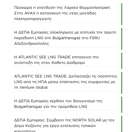
Προχωρά η επένδυση της Λάρισα Θερμοηλεκτρική:
Στην AVAX η κατασκευή της νέας μονάδας
ηλεκτροπαραγωγής
Η ΔΕΠΑ Εμπορίας ολοκλήρωσε με επιτυχία την πρώτη
παράδοση LNG στη Bulgartransgaz στο FSRU
Αλεξανδρούπολης
Η ATLANTIC SEE LNG TRADE επιταχύνει την
ανάπτυξή της στον Κάθετο Διάδρομο
ATLANTIC SEE LNG TRADE: Διπλασιάζει τις ποσότητες
LNG από τις ΗΠΑ μέσω επέκτασης της συμφωνίας με
τη Venture Global
Η ΔΕΠΑ Εμπορίας κέρδισε τον διαγωνισμό της
Bulgartransgaz για την προμήθεια LNG
ΔΕΠΑ Εμπορίας: Σύμβαση της NORTH SOLAR με τον
Δήμο Κοζάνης για έργα ενίσχυσης τοπικών
κοινοτήτων