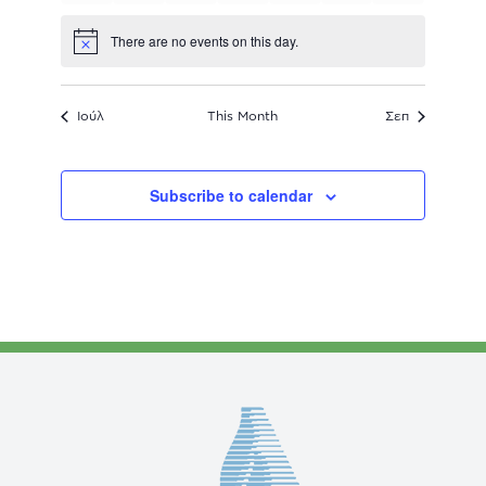
events
events
events
events
events
events
events
There are no events on this day.
Notice
Ιούλ
This Month
Σεπ
Subscribe to calendar