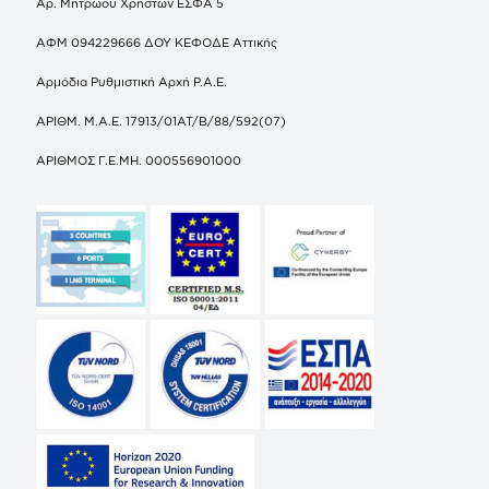
Αρ. Μητρώου Χρηστών ΕΣΦΑ 5
ΑΦΜ 094229666 ΔΟΥ ΚΕΦΟΔΕ Αττικής
Αρμόδια Ρυθμιστική Αρχή Ρ.Α.Ε.
ΑΡΙΘΜ. Μ.Α.Ε. 17913/01ΑΤ/Β/88/592(07)
ΑΡΙΘΜΟΣ Γ.Ε.ΜΗ. 000556901000