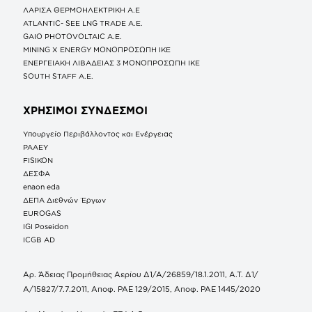
ΛΑΡΙΣΑ ΘΕΡΜΟΗΛΕΚΤΡΙΚΗ A.E
ATLANTIC- SEE LNG TRADE A.E.
GAIO PHOTOVOLTAIC Α.Ε.
MINING X ENERGY ΜΟΝΟΠΡΟΣΩΠΗ ΙΚΕ
ΕΝΕΡΓΕΙΑΚΗ ΛΙΒΑΔΕΙΑΣ 3 ΜΟΝΟΠΡΟΣΩΠΗ ΙΚΕ
SOUTH STAFF Α.Ε.
ΧΡΗΣΙΜΟΙ ΣΥΝΔΕΣΜΟΙ
Υπουργείο Περιβάλλοντος και Ενέργειας
ΡΑΑΕΥ
FISIKON
ΔΕΣΦΑ
enaon eda
ΔΕΠΑ Διεθνών Έργων
EUROGAS
IGI Poseidon
ICGB AD
Αρ. Άδειας Προμήθειας Αερίου Δ1/Α/26859/18.1.2011, Α.Τ. Δ1/
Α/15827/7.7.2011, Αποφ. ΡΑΕ 129/2015, Αποφ. ΡΑΕ 1445/2020