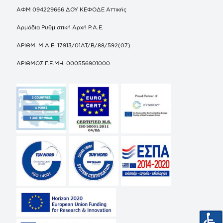
ΑΦΜ 094229666 ΔΟΥ ΚΕΦΟΔΕ Αττικής
Αρμόδια Ρυθμιστική Αρχή Ρ.Α.Ε.
ΑΡΙΘΜ. Μ.Α.Ε. 17913/01ΑΤ/Β/88/592(07)
ΑΡΙΘΜΟΣ Γ.Ε.ΜΗ. 000556901000