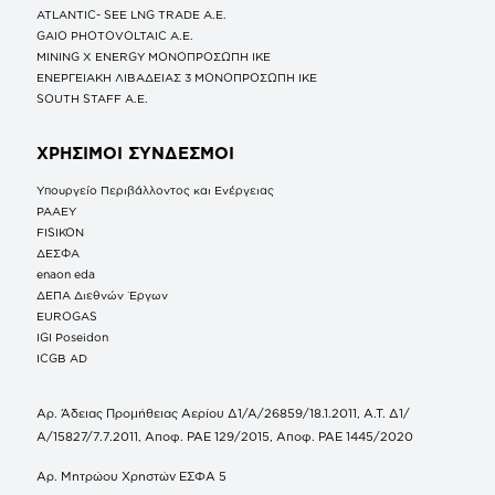
ATLANTIC- SEE LNG TRADE A.E.
GAIO PHOTOVOLTAIC Α.Ε.
MINING X ENERGY ΜΟΝΟΠΡΟΣΩΠΗ ΙΚΕ
ΕΝΕΡΓΕΙΑΚΗ ΛΙΒΑΔΕΙΑΣ 3 ΜΟΝΟΠΡΟΣΩΠΗ ΙΚΕ
SOUTH STAFF Α.Ε.
ΧΡΗΣΙΜΟΙ ΣΥΝΔΕΣΜΟΙ
Υπουργείο Περιβάλλοντος και Ενέργειας
ΡΑΑΕΥ
FISIKON
ΔΕΣΦΑ
enaon eda
ΔΕΠΑ Διεθνών Έργων
EUROGAS
IGI Poseidon
ICGB AD
Αρ. Άδειας Προμήθειας Αερίου Δ1/Α/26859/18.1.2011, Α.Τ. Δ1/
Α/15827/7.7.2011, Αποφ. ΡΑΕ 129/2015, Αποφ. ΡΑΕ 1445/2020
Αρ. Μητρώου Χρηστών ΕΣΦΑ 5