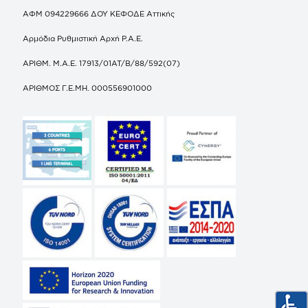
ΑΦΜ 094229666 ΔΟΥ ΚΕΦΟΔΕ Αττικής
Αρμόδια Ρυθμιστική Αρχή Ρ.Α.Ε.
ΑΡΙΘΜ. Μ.Α.Ε. 17913/01ΑΤ/Β/88/592(07)
ΑΡΙΘΜΟΣ Γ.Ε.ΜΗ. 000556901000